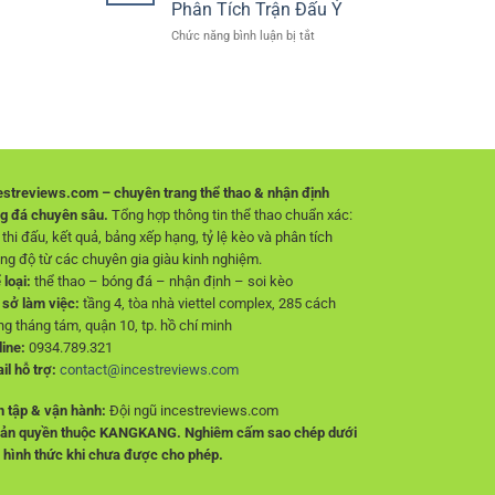
Phân Tích Trận Đấu Ý
chơi
Cửa
Đá
Hiệu
ở
Chức năng bình luận bị tắt
–
Quả
Kèo
Cách
Serie
Phân
A
Tích
Online
Và
–
Ra
Cách
Quyết
Theo
Định
Dõi
Hiệu
estreviews.com – chuyên trang thể thao & nhận định
Tỷ
Quả
g đá chuyên sâu.
Tổng hợp thông tin thể thao chuẩn xác:
Lệ
Cho
h thi đấu, kết quả, bảng xếp hạng, tỷ lệ kèo và phân tích
Và
Người
ng độ từ các chuyên gia giàu kinh nghiệm.
Phân
Mới
Tích
 loại:
thể thao – bóng đá – nhận định – soi kèo
Trận
 sở làm việc:
tầng 4, tòa nhà viettel complex, 285 cách
Đấu
g tháng tám, quận 10, tp. hồ chí minh
Ý
line:
0934.789.321
il hỗ trợ:
contact@incestreviews.com
n tập & vận hành:
Đội ngũ incestreviews.com
ản quyền thuộc KANGKANG. Nghiêm cấm sao chép dưới
 hình thức khi chưa được cho phép.