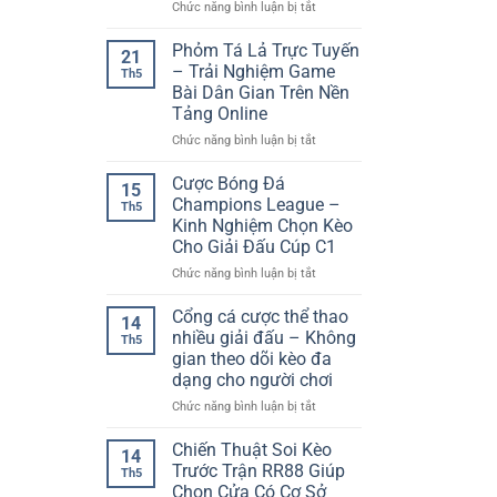
Linh
Cách
ở
Chức năng bình luận bị tắt
Hoạt
Đọc
Kèo
Và
Thể
Phỏm Tá Lả Trực Tuyến
21
Phân
Thao
– Trải Nghiệm Game
Th5
Tích
Online
Bài Dân Gian Trên Nền
Hiệu
Hôm
Tảng Online
Quả
Nay
Khi
–
ở
Chức năng bình luận bị tắt
Cá
Cập
Phỏm
Cược
Nhật
Tá
Cược Bóng Đá
15
Online
Nhanh
Lả
Champions League –
Th5
Cho
Trực
Kinh Nghiệm Chọn Kèo
Người
Tuyến
Cho Giải Đấu Cúp C1
Chơi
–
Hiện
Trải
ở
Chức năng bình luận bị tắt
Đại
Nghiệm
Cược
Game
Bóng
Cổng cá cược thể thao
14
Bài
Đá
nhiều giải đấu – Không
Th5
Dân
Champions
gian theo dõi kèo đa
Gian
League
dạng cho người chơi
Trên
–
Nền
Kinh
ở
Chức năng bình luận bị tắt
Tảng
Nghiệm
Cổng
Online
Chọn
cá
Chiến Thuật Soi Kèo
14
Kèo
cược
Trước Trận RR88 Giúp
Th5
Cho
thể
Chọn Cửa Có Cơ Sở