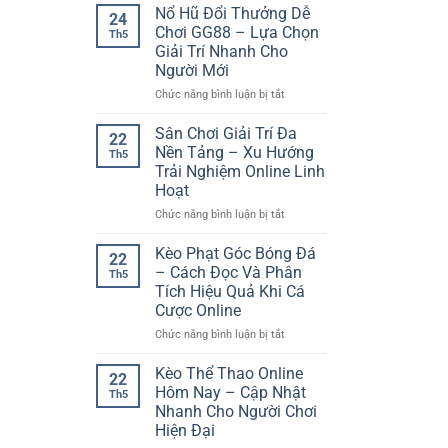
Trí
gian
Đơn
Nổ Hũ Đổi Thưởng Dễ
24
Số
trải
Bóng
Chơi GG88 – Lựa Chọn
Th5
nghiệm
Đá
Giải Trí Nhanh Cho
sống
Online:
Người Mới
động
Cách
trên
Chơi
ở
Chức năng bình luận bị tắt
nền
Dễ
Nổ
tảng
Hiểu
Hũ
Sân Chơi Giải Trí Đa
22
số
Và
Đổi
Nền Tảng – Xu Hướng
Th5
Kinh
Thưởng
Trải Nghiệm Online Linh
Nghiệm
Dễ
Hoạt
Chọn
Chơi
Kèo
GG88
ở
Chức năng bình luận bị tắt
An
–
Sân
Toàn
Lựa
Chơi
Kèo Phạt Góc Bóng Đá
22
Chọn
Giải
– Cách Đọc Và Phân
Th5
Giải
Trí
Tích Hiệu Quả Khi Cá
Trí
Đa
Cược Online
Nhanh
Nền
Cho
Tảng
ở
Chức năng bình luận bị tắt
Người
–
Kèo
Mới
Xu
Phạt
Kèo Thể Thao Online
22
Hướng
Góc
Hôm Nay – Cập Nhật
Th5
Trải
Bóng
Nhanh Cho Người Chơi
Nghiệm
Đá
Hiện Đại
Online
–