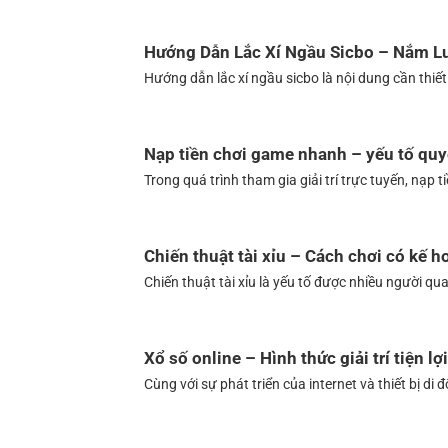
Hướng Dẫn Lắc Xí Ngầu Sicbo – Nắm L
Hướng dẫn lắc xí ngầu sicbo là nội dung cần thiế
Nạp tiền chơi game nhanh – yếu tố quy
Trong quá trình tham gia giải trí trực tuyến, nạp t
Chiến thuật tài xỉu – Cách chơi có kế h
Chiến thuật tài xỉu là yếu tố được nhiều người qua
Xổ số online – Hình thức giải trí tiện lợ
Cùng với sự phát triển của internet và thiết bị di đ