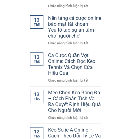
Giải
thao
Đấu
ở
Chức năng bình luận bị tắt
nhiều
Cúp
Chiến
giải
C1
Thuật
đấu
Nền tảng cá cược online
13
Soi
–
bảo mật tài khoản –
Th5
Kèo
Không
Yếu tố tạo sự an tâm
Trước
gian
cho người chơi
Trận
theo
RR88
dõi
ở
Chức năng bình luận bị tắt
Giúp
kèo
Nền
Chọn
đa
tảng
Cá Cược Quần Vợt
13
Cửa
dạng
cá
Online: Cách Đọc Kèo
Th5
Có
cho
cược
Tennis Và Chọn Cửa
Cơ
người
online
Hiệu Quả
Sở
chơi
bảo
mật
ở
Chức năng bình luận bị tắt
tài
Cá
khoản
Cược
Mẹo Chọn Kèo Bóng Đá
13
–
Quần
– Cách Phân Tích Và
Th5
Yếu
Vợt
Ra Quyết Định Hiệu Quả
tố
Online:
Cho Người Mới
tạo
Cách
sự
Đọc
ở
Chức năng bình luận bị tắt
an
Kèo
Mẹo
tâm
Tennis
Chọn
Kèo Serie A Online –
12
cho
Và
Kèo
Cách Theo Dõi Tỷ Lệ Và
Th5
người
Chọn
Bóng