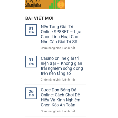
BÀI VIẾT MỚI
Nền Tảng Giải Trí
01
Online SP8BET – Lựa
Th6
Chọn Linh Hoạt Cho
Nhu Cầu Giải Trí Số
ở
Chức năng bình luận bị tắt
Nền
Tảng
Casino online giải trí
31
Giải
hiện đại – Không gian
Th5
Trí
trải nghiệm sống động
Online
trên nền tảng số
SP8BET
–
ở
Chức năng bình luận bị tắt
Lựa
Casino
Chọn
online
Cược Đơn Bóng Đá
26
Linh
giải
Online: Cách Chơi Dễ
Th5
Hoạt
trí
Hiểu Và Kinh Nghiệm
Cho
hiện
Chọn Kèo An Toàn
Nhu
đại
Cầu
–
ở
Chức năng bình luận bị tắt
Giải
Không
Cược