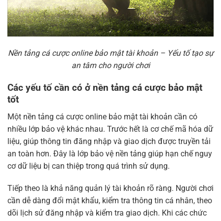
Nền tảng cá cược online bảo mật tài khoản – Yếu tố tạo sự
an tâm cho người chơi
Các yếu tố cần có ở nền tảng cá cược bảo mật
tốt
Một nền tảng cá cược online bảo mật tài khoản cần có
nhiều lớp bảo vệ khác nhau. Trước hết là cơ chế mã hóa dữ
liệu, giúp thông tin đăng nhập và giao dịch được truyền tải
an toàn hơn. Đây là lớp bảo vệ nền tảng giúp hạn chế nguy
cơ dữ liệu bị can thiệp trong quá trình sử dụng.
Tiếp theo là khả năng quản lý tài khoản rõ ràng. Người chơi
cần dễ dàng đổi mật khẩu, kiểm tra thông tin cá nhân, theo
dõi lịch sử đăng nhập và kiểm tra giao dịch. Khi các chức