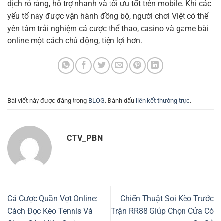
dịch rõ ràng, hỗ trợ nhanh và tối ưu tốt trên mobile. Khi các
yếu tố này được vận hành đồng bộ, người chơi Việt có thể
yên tâm trải nghiệm cá cược thể thao, casino và game bài
online một cách chủ động, tiện lợi hơn.
Bài viết này được đăng trong
BLOG
. Đánh dấu
liên kết thường trực
.
CTV_PBN
Cá Cược Quần Vợt Online:
Chiến Thuật Soi Kèo Trước
Cách Đọc Kèo Tennis Và
Trận RR88 Giúp Chọn Cửa Có