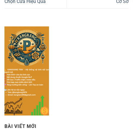
Chọn Cửa Hiệu Quả
Cơ Sở
BÀI VIẾT MỚI