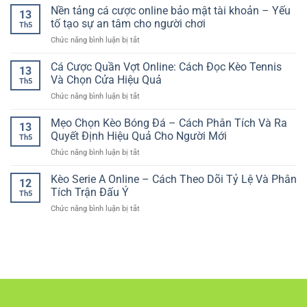
Online
Thuật
Nền tảng cá cược online bảo mật tài khoản – Yếu
giải
Giải
13
Soi
đấu
tố tạo sự an tâm cho người chơi
Đấu
Th5
Kèo
–
Cúp
ở
Chức năng bình luận bị tắt
Trước
Không
C1
Nền
Trận
gian
tảng
Cá Cược Quần Vợt Online: Cách Đọc Kèo Tennis
RR88
theo
13
cá
Giúp
Và Chọn Cửa Hiệu Quả
dõi
Th5
cược
Chọn
kèo
ở
Chức năng bình luận bị tắt
online
Cửa
đa
Cá
bảo
Có
dạng
Cược
Mẹo Chọn Kèo Bóng Đá – Cách Phân Tích Và Ra
mật
Cơ
13
cho
Quần
tài
Quyết Định Hiệu Quả Cho Người Mới
Sở
người
Th5
Vợt
khoản
chơi
ở
Chức năng bình luận bị tắt
Online:
–
Mẹo
Cách
Yếu
Chọn
Kèo Serie A Online – Cách Theo Dõi Tỷ Lệ Và Phân
Đọc
tố
12
Kèo
Kèo
Tích Trận Đấu Ý
tạo
Th5
Bóng
Tennis
sự
ở
Chức năng bình luận bị tắt
Đá
Và
an
Kèo
–
Chọn
tâm
Serie
Cách
Cửa
cho
A
Phân
Hiệu
người
Online
Tích
Quả
chơi
–
Và
Cách
Ra
Theo
Quyết
Dõi
Định