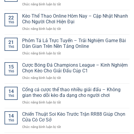
Lựa
Kèo
ở
Chức năng bình luận bị tắt
Đa
Chọn
An
Kèo
Nền
Giải
Toàn
Phạt
Kèo Thể Thao Online Hôm Nay – Cập Nhật Nhanh
Tảng
Trí
22
Góc
–
Cho Người Chơi Hiện Đại
Nhanh
Th5
Bóng
Xu
Cho
ở
Chức năng bình luận bị tắt
Đá
Hướng
Người
Kèo
–
Trải
Mới
Thể
Phỏm Tá Lả Trực Tuyến – Trải Nghiệm Game Bài
Cách
Nghiệm
21
Thao
Đọc
Dân Gian Trên Nền Tảng Online
Online
Th5
Online
Và
Linh
ở
Chức năng bình luận bị tắt
Hôm
Phân
Hoạt
Phỏm
Nay
Tích
Tá
Cược Bóng Đá Champions League – Kinh Nghiệm
–
Hiệu
15
Lả
Cập
Chọn Kèo Cho Giải Đấu Cúp C1
Quả
Th5
Trực
Nhật
Khi
ở
Chức năng bình luận bị tắt
Tuyến
Nhanh
Cá
Cược
–
Cho
Cược
Bóng
Cổng cá cược thể thao nhiều giải đấu – Không
Trải
Người
14
Online
Đá
Nghiệm
gian theo dõi kèo đa dạng cho người chơi
Chơi
Th5
Champions
Game
Hiện
ở
Chức năng bình luận bị tắt
League
Bài
Đại
Cổng
–
Dân
cá
Chiến Thuật Soi Kèo Trước Trận RR88 Giúp Chọn
Kinh
Gian
14
cược
Nghiệm
Cửa Có Cơ Sở
Trên
Th5
thể
Chọn
Nền
ở
Chức năng bình luận bị tắt
thao
Kèo
Tảng
Chiến
nhiều
Cho