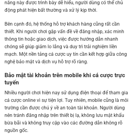
năng này được trình bày dễ hiểu, người dùng có thể chủ
động phát hiện bất thường và xử lý kịp thời.
Bên cạnh đó, hệ thống hỗ trợ khách hàng cũng rất cần
thiết. Khi người chơi gặp vấn đề về đăng nhập, xác minh
thông tin hoặc giao dịch, việc được hướng dẫn nhanh
chóng sẽ giúp giảm lo lắng và duy trì trải nghiệm liền
mạch. Một nền tảng cá cược uy tín cần kết hợp giữa công
nghệ bảo mật và dịch vụ hỗ trợ rõ ràng.
Bảo mật tài khoản trên mobile khi cá cược trực
tuyến
Nhiều người chơi hiện nay sử dụng điện thoại để tham gia
cá cược online vì sự tiện lợi. Tuy nhiên, mobile cũng là môi
trường cần được chú ý về an toàn tài khoản. Người dùng
nên tránh đăng nhập trên thiết bị lạ, không lưu mật khẩu
bừa bãi và không truy cập vào các đường dẫn không rõ
nguồn gốc.