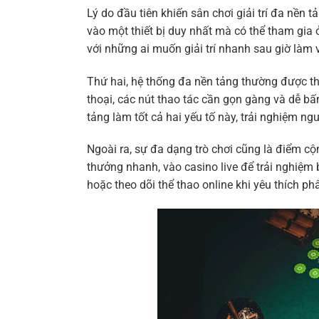
Lý do đầu tiên khiến sân chơi giải trí đa nền 
vào một thiết bị duy nhất mà có thể tham gia ở
với những ai muốn giải trí nhanh sau giờ làm 
Thứ hai, hệ thống đa nền tảng thường được thi
thoại, các nút thao tác cần gọn gàng và dễ bấm
tảng làm tốt cả hai yếu tố này, trải nghiệm n
Ngoài ra, sự đa dạng trò chơi cũng là điểm c
thưởng nhanh, vào casino live để trải nghiệm 
hoặc theo dõi thể thao online khi yêu thích ph