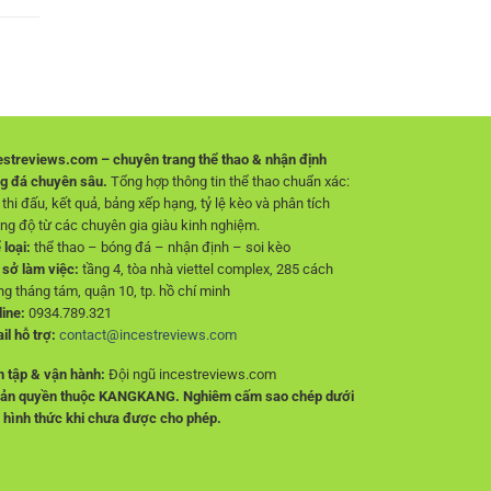
estreviews.com – chuyên trang thể thao & nhận định
g đá chuyên sâu.
Tổng hợp thông tin thể thao chuẩn xác:
h thi đấu, kết quả, bảng xếp hạng, tỷ lệ kèo và phân tích
ng độ từ các chuyên gia giàu kinh nghiệm.
 loại:
thể thao – bóng đá – nhận định – soi kèo
 sở làm việc:
tầng 4, tòa nhà viettel complex, 285 cách
g tháng tám, quận 10, tp. hồ chí minh
line:
0934.789.321
il hỗ trợ:
contact@incestreviews.com
n tập & vận hành:
Đội ngũ incestreviews.com
ản quyền thuộc KANGKANG. Nghiêm cấm sao chép dưới
 hình thức khi chưa được cho phép.