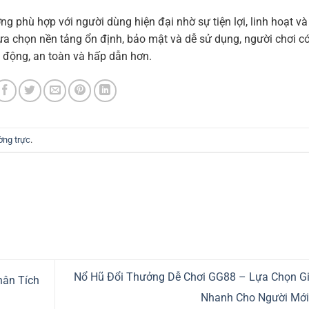
ớng phù hợp với người dùng hiện đại nhờ sự tiện lợi, linh hoạt v
lựa chọn nền tảng ổn định, bảo mật và dễ sử dụng, người chơi có
ủ động, an toàn và hấp dẫn hơn.
ờng trực
.
Nổ Hũ Đổi Thưởng Dễ Chơi GG88 – Lựa Chọn Giả
hân Tích
Nhanh Cho Người Mớ