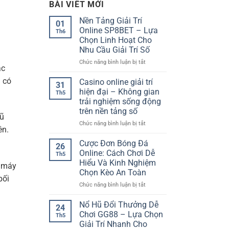
BÀI VIẾT MỚI
Nền Tảng Giải Trí
01
Online SP8BET – Lựa
Th6
Chọn Linh Hoạt Cho
Nhu Cầu Giải Trí Số
ở
Chức năng bình luận bị tắt
ác
Nền
Tảng
g có
Casino online giải trí
31
Giải
hiện đại – Không gian
Th5
Trí
trải nghiệm sống động
Online
trên nền tảng số
SP8BET
hũ
–
ở
Chức năng bình luận bị tắt
ên.
Lựa
Casino
Chọn
online
Cược Đơn Bóng Đá
26
Linh
giải
Online: Cách Chơi Dễ
Th5
Hoạt
trí
Hiểu Và Kinh Nghiệm
n máy
Cho
hiện
Chọn Kèo An Toàn
Nhu
đại
bối
Cầu
–
ở
Chức năng bình luận bị tắt
Giải
Không
Cược
Trí
gian
Đơn
Nổ Hũ Đổi Thưởng Dễ
24
Số
trải
Bóng
Chơi GG88 – Lựa Chọn
Th5
nghiệm
Đá
Giải Trí Nhanh Cho
sống
Online: