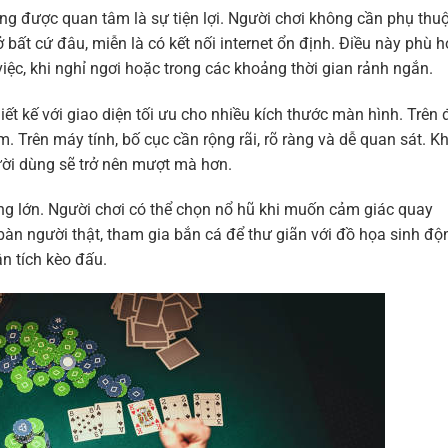
tảng được quan tâm là sự tiện lợi. Người chơi không cần phụ thu
 bất cứ đâu, miễn là có kết nối internet ổn định. Điều này phù 
việc, khi nghỉ ngơi hoặc trong các khoảng thời gian rảnh ngắn.
ết kế với giao diện tối ưu cho nhiều kích thước màn hình. Trên 
. Trên máy tính, bố cục cần rộng rãi, rõ ràng và dễ quan sát. Kh
gười dùng sẽ trở nên mượt mà hơn.
ộng lớn. Người chơi có thể chọn nổ hũ khi muốn cảm giác quay
bàn người thật, tham gia bắn cá để thư giãn với đồ họa sinh độ
ân tích kèo đấu.