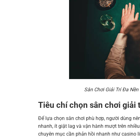
Sân Chơi Giải Trí Đa Nề
Tiêu chí chọn sân chơi giải 
Để lựa chọn sân chơi phù hợp, người dùng nên 
nhanh, ít giật lag và vận hành mượt trên nhiều t
chuyên mục cần phản hồi nhanh như casino li