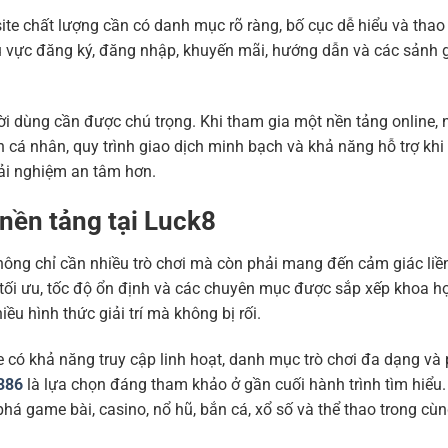
ite chất lượng cần có danh mục rõ ràng, bố cục dễ hiểu và thao
u vực đăng ký, đăng nhập, khuyến mãi, hướng dẫn và các sảnh
ời dùng cần được chú trọng. Khi tham gia một nền tảng online, 
 cá nhân, quy trình giao dịch minh bạch và khả năng hỗ trợ khi
rải nghiệm an tâm hơn.
 nền tảng tại Luck8
không chỉ cần nhiều trò chơi mà còn phải mang đến cảm giác liề
 tối ưu, tốc độ ổn định và các chuyên mục được sắp xếp khoa họ
u hình thức giải trí mà không bị rối.
e có khả năng truy cập linh hoạt, danh mục trò chơi đa dạng và
386
là lựa chọn đáng tham khảo ở gần cuối hành trình tìm hiểu
á game bài, casino, nổ hũ, bắn cá, xổ số và thể thao trong cù