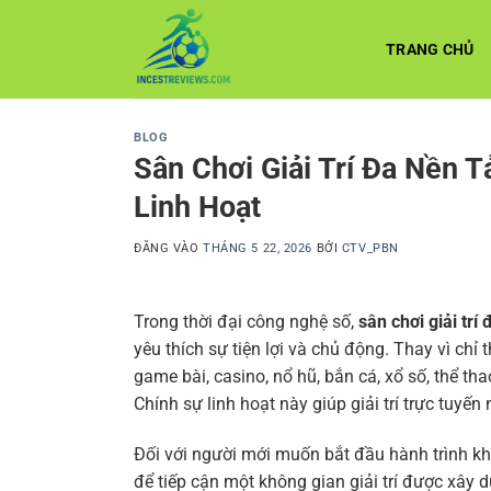
Bỏ
qua
TRANG CHỦ
nội
dung
BLOG
Sân Chơi Giải Trí Đa Nền 
Linh Hoạt
ĐĂNG VÀO
THÁNG 5 22, 2026
BỞI
CTV_PBN
Trong thời đại công nghệ số,
sân chơi giải trí
yêu thích sự tiện lợi và chủ động. Thay vì chỉ 
game bài, casino, nổ hũ, bắn cá, xổ số, thể th
Chính sự linh hoạt này giúp giải trí trực tuyế
Đối với người mới muốn bắt đầu hành trình k
để tiếp cận một không gian giải trí được xây d