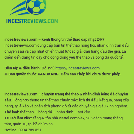
Tích
Mới
Trận
Đấu
Ý
incestreviews.com – kênh thông tin thể thao cập nhật 24/7
incestreviews.com cung cấp bản tin thể thao nóng hổi, nhận định trận đấu
chuyên sâu và cập nhật chiến thuật từ các giải đấu hàng đầu thế giới. Là
điểm đến đáng tin cậy cho cộng đồng yêu thể thao và bóng đá quốc tế.
Biên tập & điều hành:
Đội ngũ
https://incestreviews.com
© Bản quyền thuộc KANGKANG. Cấm sao chép khi chưa được phép.
incestreviews.com – chuyên trang thể thao & nhận định bóng đá chuyên
sâu.
Tổng hợp thông tin thể thao chuẩn xác: lịch thi đấu, kết quả, bảng xếp
hạng, tỷ lệ kèo và phân tích phong độ từ các chuyên gia giàu kinh nghiệm.
Thể loại:
thể thao – bóng đá – nhận định – soi kèo
Trụ sở làm việc:
tầng 4, tòa nhà viettel complex, 285 cách mạng tháng
tám, quận 10, tp. hồ chí minh
Hotline:
0934.789.321