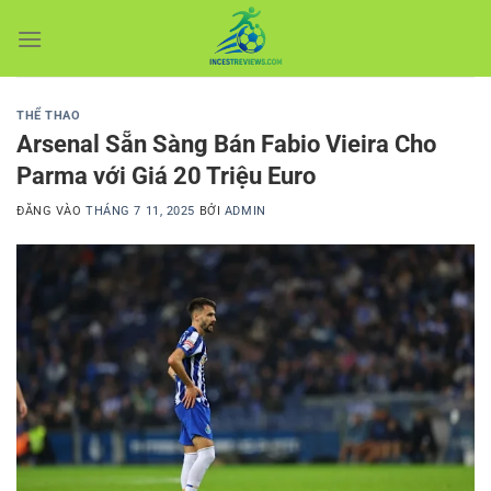
Bỏ
qua
nội
dung
THỂ THAO
Arsenal Sẵn Sàng Bán Fabio Vieira Cho
Parma với Giá 20 Triệu Euro
ĐĂNG VÀO
THÁNG 7 11, 2025
BỞI
ADMIN