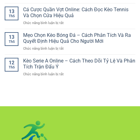
Nền
Trận
gian
tảng
Cá Cược Quần Vợt Online: Cách Đọc Kèo Tennis
RR88
theo
13
cá
Giúp
Và Chọn Cửa Hiệu Quả
dõi
Th5
cược
Chọn
kèo
ở
Chức năng bình luận bị tắt
online
Cửa
đa
Cá
bảo
Có
dạng
Cược
Mẹo Chọn Kèo Bóng Đá – Cách Phân Tích Và Ra
mật
Cơ
13
cho
Quần
tài
Quyết Định Hiệu Quả Cho Người Mới
Sở
người
Th5
Vợt
khoản
chơi
ở
Chức năng bình luận bị tắt
Online:
–
Mẹo
Cách
Yếu
Chọn
Kèo Serie A Online – Cách Theo Dõi Tỷ Lệ Và Phân
Đọc
tố
12
Kèo
Kèo
Tích Trận Đấu Ý
tạo
Th5
Bóng
Tennis
sự
ở
Chức năng bình luận bị tắt
Đá
Và
an
Kèo
–
Chọn
tâm
Serie
Cách
Cửa
cho
A
Phân
Hiệu
người
Online
Tích
Quả
chơi
–
Và
Cách
Ra
Theo
Quyết
Dõi
Định
Tỷ
Hiệu
Lệ
Quả
Và
Cho
Phân
Người