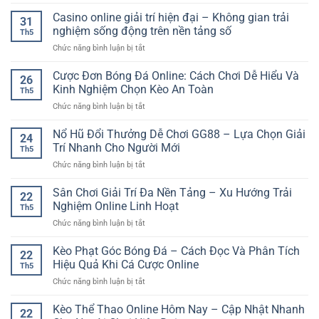
Nền
Tảng
Casino online giải trí hiện đại – Không gian trải
31
Giải
nghiệm sống động trên nền tảng số
Th5
Trí
ở
Chức năng bình luận bị tắt
Online
Casino
SP8BET
online
Cược Đơn Bóng Đá Online: Cách Chơi Dễ Hiểu Và
–
26
giải
Lựa
Kinh Nghiệm Chọn Kèo An Toàn
Th5
trí
Chọn
ở
Chức năng bình luận bị tắt
hiện
Linh
Cược
đại
Hoạt
Đơn
Nổ Hũ Đổi Thưởng Dễ Chơi GG88 – Lựa Chọn Giải
–
Cho
24
Bóng
Không
Trí Nhanh Cho Người Mới
Nhu
Th5
Đá
gian
Cầu
ở
Chức năng bình luận bị tắt
Online:
trải
Giải
Nổ
Cách
nghiệm
Trí
Hũ
Sân Chơi Giải Trí Đa Nền Tảng – Xu Hướng Trải
Chơi
sống
22
Số
Đổi
Dễ
Nghiệm Online Linh Hoạt
động
Th5
Thưởng
Hiểu
trên
ở
Chức năng bình luận bị tắt
Dễ
Và
nền
Sân
Chơi
Kinh
tảng
Chơi
Kèo Phạt Góc Bóng Đá – Cách Đọc Và Phân Tích
GG88
Nghiệm
22
số
Giải
–
Hiệu Quả Khi Cá Cược Online
Chọn
Th5
Trí
Lựa
Kèo
ở
Chức năng bình luận bị tắt
Đa
Chọn
An
Kèo
Nền
Giải
Toàn
Phạt
Kèo Thể Thao Online Hôm Nay – Cập Nhật Nhanh
Tảng
Trí
22
Góc