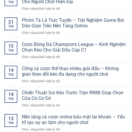
–
Cho Người Chơi Hiện Đại
Nhanh
Th5
Bóng
Xu
Cho
ở
Chức năng bình luận bị tắt
Đá
Hướng
Người
Kèo
–
Trải
Mới
Thể
Phỏm Tá Lả Trực Tuyến – Trải Nghiệm Game Bài
Cách
Nghiệm
21
Thao
Đọc
Dân Gian Trên Nền Tảng Online
Online
Th5
Online
Và
Linh
ở
Chức năng bình luận bị tắt
Hôm
Phân
Hoạt
Phỏm
Nay
Tích
Tá
Cược Bóng Đá Champions League – Kinh Nghiệm
–
Hiệu
15
Lả
Cập
Chọn Kèo Cho Giải Đấu Cúp C1
Quả
Th5
Trực
Nhật
Khi
ở
Chức năng bình luận bị tắt
Tuyến
Nhanh
Cá
Cược
–
Cho
Cược
Bóng
Cổng cá cược thể thao nhiều giải đấu – Không
Trải
Người
14
Online
Đá
Nghiệm
gian theo dõi kèo đa dạng cho người chơi
Chơi
Th5
Champions
Game
Hiện
ở
Chức năng bình luận bị tắt
League
Bài
Đại
Cổng
–
Dân
cá
Chiến Thuật Soi Kèo Trước Trận RR88 Giúp Chọn
Kinh
Gian
14
cược
Nghiệm
Cửa Có Cơ Sở
Trên
Th5
thể
Chọn
Nền
ở
Chức năng bình luận bị tắt
thao
Kèo
Tảng
Chiến
nhiều
Cho
Online
Thuật
Nền tảng cá cược online bảo mật tài khoản – Yếu
giải
Giải
13
Soi
đấu
tố tạo sự an tâm cho người chơi
Đấu
Th5
Kèo
–
Cúp
ở
Chức năng bình luận bị tắt
Trước
Không
C1