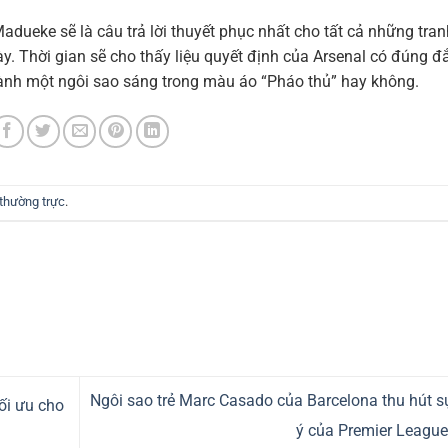
adueke sẽ là câu trả lời thuyết phục nhất cho tất cả những tran
. Thời gian sẽ cho thấy liệu quyết định của Arsenal có đúng đ
hành một ngôi sao sáng trong màu áo “Pháo thủ” hay không.
 thường trực
.
Ngôi sao trẻ Marc Casado của Barcelona thu hút s
ối ưu cho
ý của Premier Leagu