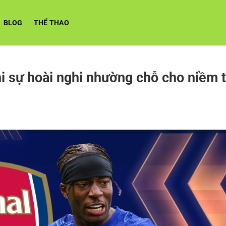
BLOG
THỂ THAO
 sự hoài nghi nhường chỗ cho niềm t