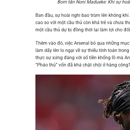
Bom tấn Noni Madueke: Khi sự hoài
Ban đầu, sự hoài nghi bao trùm lên không kh
cao so với một cầu thủ còn khá trẻ và chưa th
một cầu thủ dự bị đồng thời lại làm lợi cho đ
Thêm vào đó, việc Arsenal bỏ qua những mục 
làm dấy lên lo ngại về sự thiếu tính toán tr
thực sự xứng đáng với số tiền khổng lồ mà Ars
“Pháo thủ” vốn đã khá chật chội ở hàng công