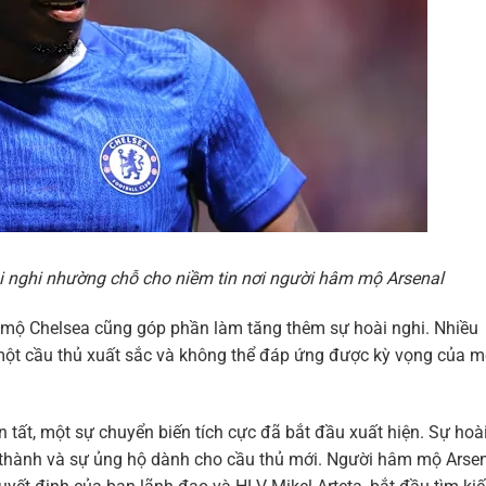
 nghi nhường chỗ cho niềm tin nơi người hâm mộ Arsenal
m mộ Chelsea cũng góp phần làm tăng thêm sự hoài nghi. Nhiều
ột cầu thủ xuất sắc và không thể đáp ứng được kỳ vọng của m
 tất, một sự chuyển biến tích cực đã bắt đầu xuất hiện. Sự hoà
thành và sự ủng hộ dành cho cầu thủ mới. Người hâm mộ Arsen