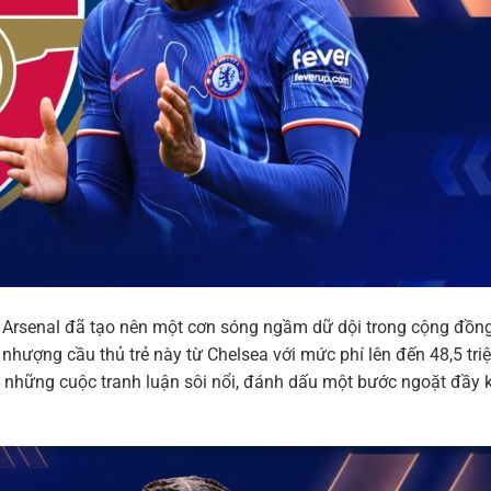
 Arsenal đã tạo nên một cơn sóng ngầm dữ dội trong cộng đồn
ượng cầu thủ trẻ này từ Chelsea với mức phí lên đến 48,5 tri
những cuộc tranh luận sôi nổi, đánh dấu một bước ngoặt đầy 