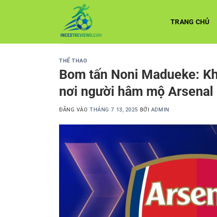
Bỏ
qua
TRANG CHỦ
nội
dung
THỂ THAO
Bom tấn Noni Madueke: Khi
nơi người hâm mộ Arsenal
ĐĂNG VÀO
THÁNG 7 13, 2025
BỞI
ADMIN