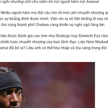
 nghi nhường chỗ cho niềm tin nơi người hâm mộ Arsenal
í. Nhiều người hâm mộ đặt câu hỏi về mức phí chuyển nhượng q
ực sự khẳng định được mình. Việc chi ra số tiền khổng lồ này c
ối thủ cùng thành phố Chelsea càng khiến sự nghi ngờ tăng lên.
tiêu được đánh giá cao hơn như Rodrygo hay Eberechi Eze cũn
ong chiến lược chuyển nhượng của ban lãnh đạo. Liệu Noni Madue
enal đã bỏ ra? Liệu anh có thể hòa nhập và tỏa sáng trong đội
?