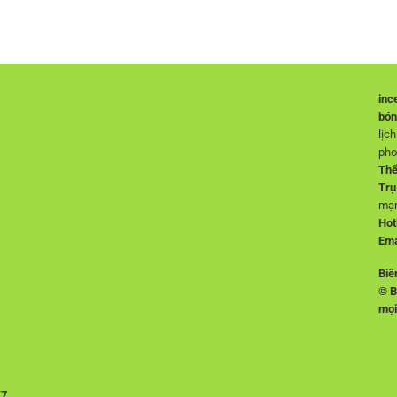
inc
bón
lịc
pho
Thể
Trụ
mạn
Hot
Ema
Biê
© B
mọi
/7