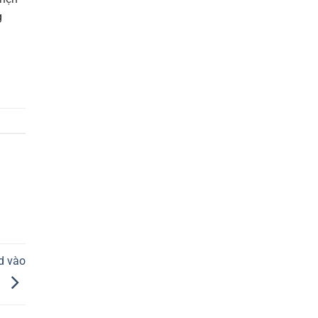
Serie
Phân
g
A
Tích
Online
Và
–
Ra
Cách
Quyết
Theo
Định
Dõi
Hiệu
Tỷ
Quả
Lệ
Cho
Và
Người
Phân
Mới
Tích
Trận
Đấu
Ý
id vào
p