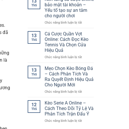
13
Soi
–
bảo mật tài khoản –
Th5
Kèo
Không
Yếu tố tạo sự an tâm
Trước
gian
cho người chơi
Trận
theo
RR88
dõi
ở
Chức năng bình luận bị tắt
es.
Giúp
kèo
Nền
s đã
Chọn
đa
tảng
Cá Cược Quần Vợt
13
Cửa
dạng
cá
Online: Cách Đọc Kèo
Th5
Có
cho
cược
Tennis Và Chọn Cửa
Cơ
người
online
Hiệu Quả
Sở
chơi
bảo
những
mật
ở
Chức năng bình luận bị tắt
n là
tài
Cá
khoản
Cược
Mẹo Chọn Kèo Bóng Đá
13
–
Quần
– Cách Phân Tích Và
Th5
Yếu
Vợt
Ra Quyết Định Hiệu Quả
ây
tố
Online:
Cho Người Mới
tạo
Cách
tương
sự
Đọc
ở
Chức năng bình luận bị tắt
an
Kèo
Mẹo
tâm
Tennis
Chọn
Kèo Serie A Online –
12
cho
Và
Kèo
Cách Theo Dõi Tỷ Lệ Và
Th5
người
Chọn
Bóng
Phân Tích Trận Đấu Ý
chơi
Cửa
Đá
Hiệu
ở
Chức năng bình luận bị tắt
–
Quả
Kèo
Cách
 hẹn