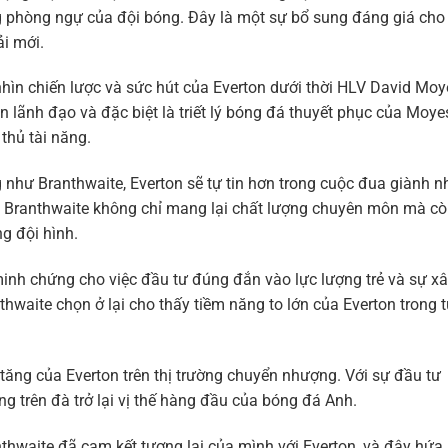
 phòng ngự của đội bóng. Đây là một sự bổ sung đáng giá cho
i mới.
hìn chiến lược và sức hút của Everton dưới thời HLV David Moy
n lãnh đạo và đặc biệt là triết lý bóng đá thuyết phục của Moye
thủ tài năng.
ng như Branthwaite, Everton sẽ tự tin hơn trong cuộc đua giành 
của Branthwaite không chỉ mang lại chất lượng chuyên môn mà cò
g đội hình.
minh chứng cho việc đầu tư đúng đắn vào lực lượng trẻ và sự x
waite chọn ở lại cho thấy tiềm năng to lớn của Everton trong 
tăng của Everton trên thị trường chuyển nhượng. Với sự đầu tư
g trên đà trở lại vị thế hàng đầu của bóng đá Anh.
hwaite đã cam kết tương lai của mình với Everton, và đây hứa