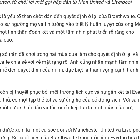
rton, từ chối lời mời gọi hấp dẫn từ Man United và Liverpool
là yếu tố then chốt dẫn đến quyết định ở lại của Branthwaite. 
 tỏ sự ngưỡng mộ và tin tưởng vào triết lý huấn luyện của ông M
 tinh thần đoàn kết và một tầm nhìn phát triển rõ ràng cho
á cao.
 số trận đã chơi trong hai mùa qua làm cho quyết định ở lại và
hwaite chia sẻ với vẻ mặt rạng rỡ. Anh cũng nhấn mạnh tầm nhìn
ẽ đến quyết định của mình, đặc biệt là tham vọng cạnh tranh
òn bị thuyết phục bởi môi trường tích cực và sự gắn kết tại Eve
thủ, có một tập thể tốt và sự ủng hộ của cổ động viên. Với sân
một dự án hấp dẫn và tôi muốn tiếp tục là một phần của nó”,
n được xem là một cú sốc đối với Manchester United và Liverpoo
ượng. Sự xuất hiện của Branthwaite trong đội hình Everton hứa 