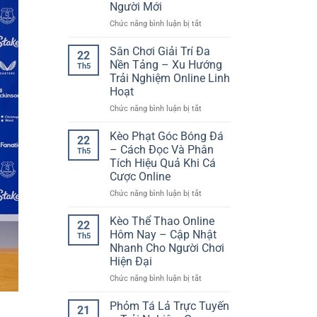
Người Mới
động
Cách
trên
Chơi
ở
Chức năng bình luận bị tắt
nền
Dễ
Nổ
tảng
Hiểu
Hũ
Sân Chơi Giải Trí Đa
22
số
Và
Đổi
Nền Tảng – Xu Hướng
Th5
Kinh
Thưởng
Trải Nghiệm Online Linh
Nghiệm
Dễ
Hoạt
Chọn
Chơi
Kèo
GG88
ở
Chức năng bình luận bị tắt
An
–
Sân
Toàn
Lựa
Chơi
Kèo Phạt Góc Bóng Đá
22
Chọn
Giải
– Cách Đọc Và Phân
Th5
Giải
Trí
Tích Hiệu Quả Khi Cá
Trí
Đa
Cược Online
Nhanh
Nền
Cho
Tảng
ở
Chức năng bình luận bị tắt
Người
–
Kèo
Mới
Xu
Phạt
Kèo Thể Thao Online
22
Hướng
Góc
Hôm Nay – Cập Nhật
Th5
Trải
Bóng
Nhanh Cho Người Chơi
Nghiệm
Đá
Hiện Đại
Online
–
Linh
Cách
ở
Chức năng bình luận bị tắt
Hoạt
Đọc
Kèo
Và
Thể
Phỏm Tá Lả Trực Tuyến
21
Phân
Thao