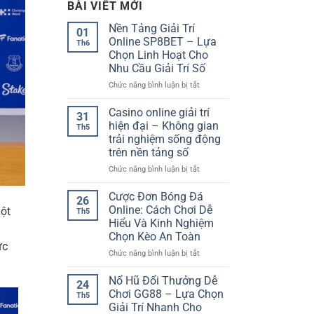
BÀI VIẾT MỚI
Nền Tảng Giải Trí
01
Online SP8BET – Lựa
Th6
Chọn Linh Hoạt Cho
Nhu Cầu Giải Trí Số
ở
Chức năng bình luận bị tắt
Nền
Tảng
Casino online giải trí
31
Giải
hiện đại – Không gian
Th5
Trí
trải nghiệm sống động
Online
trên nền tảng số
SP8BET
–
ở
Chức năng bình luận bị tắt
Lựa
Casino
Chọn
online
Cược Đơn Bóng Đá
26
Linh
giải
Online: Cách Chơi Dễ
một
Th5
Hoạt
trí
Hiểu Và Kinh Nghiệm
Cho
hiện
Chọn Kèo An Toàn
Nhu
đại
ực
Cầu
–
ở
Chức năng bình luận bị tắt
Giải
Không
Cược
Trí
gian
Đơn
Nổ Hũ Đổi Thưởng Dễ
24
Số
trải
Bóng
Chơi GG88 – Lựa Chọn
Th5
nghiệm
Đá
Giải Trí Nhanh Cho
sống
Online: