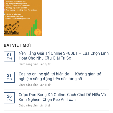
BÀI VIẾT MỚI
Nền Tảng Giải Trí Online SP8BET – Lựa Chọn Linh
01
Hoạt Cho Nhu Cầu Giải Trí Số
Th6
ở
Chức năng bình luận bị tắt
Nền
Tảng
Casino online giải trí hiện đại – Không gian trải
31
Giải
nghiệm sống động trên nền tảng số
Th5
Trí
ở
Chức năng bình luận bị tắt
Online
Casino
SP8BET
online
Cược Đơn Bóng Đá Online: Cách Chơi Dễ Hiểu Và
–
26
giải
Lựa
Kinh Nghiệm Chọn Kèo An Toàn
Th5
trí
Chọn
ở
Chức năng bình luận bị tắt
hiện
Linh
Cược
đại
Hoạt