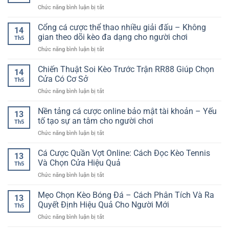
Nhật
Khi
ở
Chức năng bình luận bị tắt
Tuyến
Nhanh
Cá
Cược
–
Cho
Cược
Bóng
Cổng cá cược thể thao nhiều giải đấu – Không
Trải
Người
14
Online
Đá
Nghiệm
gian theo dõi kèo đa dạng cho người chơi
Chơi
Th5
Champions
Game
Hiện
ở
Chức năng bình luận bị tắt
League
Bài
Đại
Cổng
–
Dân
cá
Chiến Thuật Soi Kèo Trước Trận RR88 Giúp Chọn
Kinh
Gian
14
cược
Nghiệm
Cửa Có Cơ Sở
Trên
Th5
thể
Chọn
Nền
ở
Chức năng bình luận bị tắt
thao
Kèo
Tảng
Chiến
nhiều
Cho
Online
Thuật
Nền tảng cá cược online bảo mật tài khoản – Yếu
giải
Giải
13
Soi
đấu
tố tạo sự an tâm cho người chơi
Đấu
Th5
Kèo
–
Cúp
ở
Chức năng bình luận bị tắt
Trước
Không
C1
Nền
Trận
gian
tảng
Cá Cược Quần Vợt Online: Cách Đọc Kèo Tennis
RR88
theo
13
cá
Giúp
Và Chọn Cửa Hiệu Quả
dõi
Th5
cược
Chọn
kèo
ở
Chức năng bình luận bị tắt
online
Cửa
đa
Cá
bảo
Có
dạng
Cược
Mẹo Chọn Kèo Bóng Đá – Cách Phân Tích Và Ra
mật
Cơ
13
cho
Quần
tài
Quyết Định Hiệu Quả Cho Người Mới
Sở
người
Th5
Vợt
khoản
chơi
ở
Chức năng bình luận bị tắt
Online:
–
Mẹo
Cách
Yếu