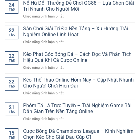
Đơn
Nổ Hũ Đổi Thưởng Dễ Chơi GG88 – Lựa Chọn Giải
–
Cho
24
Bóng
Không
Trí Nhanh Cho Người Mới
Nhu
Th5
Đá
gian
Cầu
ở
Chức năng bình luận bị tắt
Online:
trải
Giải
Nổ
Cách
nghiệm
Trí
Hũ
Sân Chơi Giải Trí Đa Nền Tảng – Xu Hướng Trải
Chơi
sống
22
Số
Đổi
Dễ
Nghiệm Online Linh Hoạt
động
Th5
Thưởng
Hiểu
trên
ở
Chức năng bình luận bị tắt
Dễ
Và
nền
Sân
Chơi
Kinh
tảng
Chơi
Kèo Phạt Góc Bóng Đá – Cách Đọc Và Phân Tích
GG88
Nghiệm
22
số
Giải
–
Hiệu Quả Khi Cá Cược Online
Chọn
Th5
Trí
Lựa
Kèo
ở
Chức năng bình luận bị tắt
Đa
Chọn
An
Kèo
Nền
Giải
Toàn
Phạt
Kèo Thể Thao Online Hôm Nay – Cập Nhật Nhanh
Tảng
Trí
22
Góc
–
Cho Người Chơi Hiện Đại
Nhanh
Th5
Bóng
Xu
Cho
ở
Chức năng bình luận bị tắt
Đá
Hướng
Người
Kèo
–
Trải
Mới
Thể
Phỏm Tá Lả Trực Tuyến – Trải Nghiệm Game Bài
Cách
Nghiệm
21
Thao
Đọc
Dân Gian Trên Nền Tảng Online
Online
Th5
Online
Và
Linh
ở
Chức năng bình luận bị tắt
Hôm
Phân
Hoạt
Phỏm
Nay
Tích
Tá
Cược Bóng Đá Champions League – Kinh Nghiệm
–
Hiệu
15
Lả
Cập
Chọn Kèo Cho Giải Đấu Cúp C1
Quả
Th5
Trực