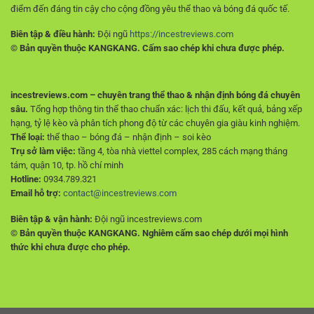
điểm đến đáng tin cậy cho cộng đồng yêu thể thao và bóng đá quốc tế.
Biên tập & điều hành:
Đội ngũ
https://incestreviews.com
© Bản quyền thuộc KANGKANG. Cấm sao chép khi chưa được phép.
incestreviews.com – chuyên trang thể thao & nhận định bóng đá chuyên
sâu.
Tổng hợp thông tin thể thao chuẩn xác: lịch thi đấu, kết quả, bảng xếp
hạng, tỷ lệ kèo và phân tích phong độ từ các chuyên gia giàu kinh nghiệm.
Thể loại:
thể thao – bóng đá – nhận định – soi kèo
Trụ sở làm việc:
tầng 4, tòa nhà viettel complex, 285 cách mạng tháng
tám, quận 10, tp. hồ chí minh
Hotline:
0934.789.321
Email hỗ trợ:
contact@incestreviews.com
Biên tập & vận hành:
Đội ngũ incestreviews.com
© Bản quyền thuộc KANGKANG. Nghiêm cấm sao chép dưới mọi hình
thức khi chưa được cho phép.