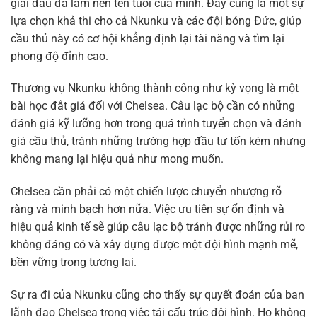
giải đấu đã làm nên tên tuổi của mình. Đây cũng là một sự
lựa chọn khả thi cho cả Nkunku và các đội bóng Đức, giúp
cầu thủ này có cơ hội khẳng định lại tài năng và tìm lại
phong độ đỉnh cao.
Thương vụ Nkunku không thành công như kỳ vọng là một
bài học đắt giá đối với Chelsea. Câu lạc bộ cần có những
đánh giá kỹ lưỡng hơn trong quá trình tuyển chọn và đánh
giá cầu thủ, tránh những trường hợp đầu tư tốn kém nhưng
không mang lại hiệu quả như mong muốn.
Chelsea cần phải có một chiến lược chuyển nhượng rõ
ràng và minh bạch hơn nữa. Việc ưu tiên sự ổn định và
hiệu quả kinh tế sẽ giúp câu lạc bộ tránh được những rủi ro
không đáng có và xây dựng được một đội hình mạnh mẽ,
bền vững trong tương lai.
Sự ra đi của Nkunku cũng cho thấy sự quyết đoán của ban
lãnh đạo Chelsea trong việc tái cấu trúc đội hình. Họ không