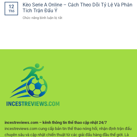
Chọn
Kèo Serie A Online – Cách Theo Dõi Tỷ Lệ Và Phân
Đọc
tố
12
Kèo
Kèo
Tích Trận Đấu Ý
tạo
Th5
Bóng
Tennis
sự
ở
Chức năng bình luận bị tắt
Đá
Và
an
Kèo
–
Chọn
tâm
Serie
Cách
Cửa
cho
A
Phân
Hiệu
người
Online
Tích
Quả
chơi
–
Và
Cách
Ra
Theo
Quyết
Dõi
Định
Tỷ
Hiệu
Lệ
Quả
Và
Cho
Phân
Người
Tích
Mới
Trận
Đấu
Ý
incestreviews.com – kênh thông tin thể thao cập nhật 24/7
incestreviews.com cung cấp bản tin thể thao nóng hổi, nhận định trận đấu
chuyên sâu và cập nhật chiến thuật từ các giải đấu hàng đầu thế giới. Là