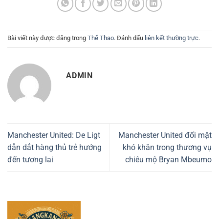
Bài viết này được đăng trong
Thể Thao
. Đánh dấu
liên kết thường trực
.
ADMIN
Manchester United: De Ligt
Manchester United đối mặt
dẫn dắt hàng thủ trẻ hướng
khó khăn trong thương vụ
đến tương lai
chiêu mộ Bryan Mbeumo