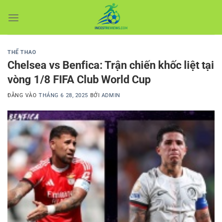
Bỏ
qua
nội
dung
THỂ THAO
Chelsea vs Benfica: Trận chiến khốc liệt tại
vòng 1/8 FIFA Club World Cup
ĐĂNG VÀO
THÁNG 6 28, 2025
BỞI
ADMIN