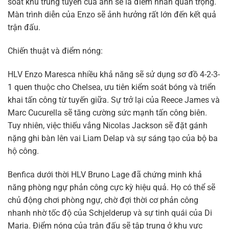
soát khu trung tuyến của anh sẽ là điểm nhấn quan trọng.
Màn trình diễn của Enzo sẽ ảnh hưởng rất lớn đến kết quả
trận đấu.
Chiến thuật và điểm nóng:
HLV Enzo Maresca nhiều khả năng sẽ sử dụng sơ đồ 4-2-3-
1 quen thuộc cho Chelsea, ưu tiên kiểm soát bóng và triển
khai tấn công từ tuyến giữa. Sự trở lại của Reece James và
Marc Cucurella sẽ tăng cường sức mạnh tấn công biên.
Tuy nhiên, việc thiếu vắng Nicolas Jackson sẽ đặt gánh
nặng ghi bàn lên vai Liam Delap và sự sáng tạo của bộ ba
hộ công.
Benfica dưới thời HLV Bruno Lage đã chứng minh khả
năng phòng ngự phản công cực kỳ hiệu quả. Họ có thể sẽ
chủ động chơi phòng ngự, chờ đợi thời cơ phản công
nhanh nhờ tốc độ của Schjelderup và sự tinh quái của Di
Maria. Điểm nóng của trận đấu sẽ tập trung ở khu vực