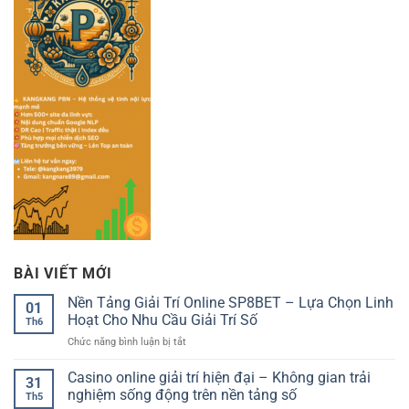
BÀI VIẾT MỚI
Nền Tảng Giải Trí Online SP8BET – Lựa Chọn Linh
01
Hoạt Cho Nhu Cầu Giải Trí Số
Th6
ở
Chức năng bình luận bị tắt
Nền
Tảng
Casino online giải trí hiện đại – Không gian trải
31
Giải
nghiệm sống động trên nền tảng số
Th5
Trí