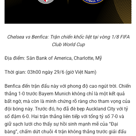
Chelsea vs Benfica: Trận chiến khốc liệt tại vòng 1/8 FIFA
Club World Cup
Địa điểm: Sân Bank of America, Charlotte, Mỹ
Thời gian: 03h00 ngày 29/6 (giờ Việt Nam)
Benfica đến trận đấu này với phong độ cao ngút trời. Chiến
thắng 1-0 trước Bayern Munich không chỉ là một kết quả
bất ngờ, mà còn là minh chứng rõ ràng cho tham vọng của
đội bóng này. Trước đó, họ đã đè bẹp Auckland City với tỷ
số đậm 6-0. Hai trận thắng liên tiếp với tổng tỷ số 7-0 và
giữ sạch lưới cho thấy sự hồi sinh mạnh mẽ của “Đại
bàng”, chấm dứt chuỗi 4 trận không thắng trước giải đấu