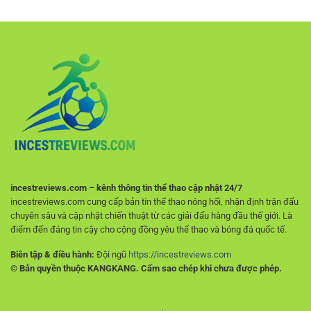
Quả
chơi
–
Và
Cách
Ra
Theo
Quyết
Dõi
Định
Tỷ
Hiệu
Lệ
Quả
Và
Cho
Phân
Người
Tích
Mới
Trận
Đấu
Ý
incestreviews.com – kênh thông tin thể thao cập nhật 24/7
incestreviews.com cung cấp bản tin thể thao nóng hổi, nhận định trận đấu
chuyên sâu và cập nhật chiến thuật từ các giải đấu hàng đầu thế giới. Là
điểm đến đáng tin cậy cho cộng đồng yêu thể thao và bóng đá quốc tế.
Biên tập & điều hành:
Đội ngũ
https://incestreviews.com
© Bản quyền thuộc KANGKANG. Cấm sao chép khi chưa được phép.