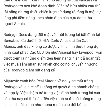
đấu ở vị trí cánh, càng làm cho tương lai của Vinicius và
Rodrygo trở nên khó đoán định. Việc sở hữu nhiều cầu thủ
tài năng nhưng thiếu chiến lược sử dụng rõ ràng là một sự
lãng phí tiềm năng, theo nhận định của cựu danh thủ
người Serbia.
Rodrygo Goes đang đối mặt với một tương lai bất định tại
Bernabeu. Cả dưới thời HLV Carlo Ancelotti lẫn Xabi
Alonso, anh đều không có được vị trí chính thức trong đội
hình xuất phát. Các CLB lớn như Arsenal hay Liverpool, vốn
được xem là những điểm đến tiềm năng, hiện đã hoàn tất
việc mua sắm nhân sự, khiến cho cơ hội chuyển nhượng
của Rodrygo giảm sút đáng kể.
Mijatovic cảnh báo Real Madrid về nguy cơ mất trắng
Rodrygo với giá rẻ nếu không có quyết định nhanh chóng
và hợp lý. Việc chậm trễ trong việc định hình tương lai của
cầu thủ này có thể dẫn đến việc anh ra đi mà không mang
lại lợi ích tài chính như mong muốn cho đội bóng.