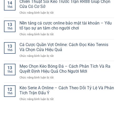
Chiến Thuật Soi Kèo Trước Trận RR88 Giúp Chọn
Kinh
Gian
14
cược
Nghiệm
Cửa Có Cơ Sở
Trên
Th5
thể
Chọn
Nền
ở
Chức năng bình luận bị tắt
thao
Kèo
Tảng
Chiến
nhiều
Cho
Online
Thuật
Nền tảng cá cược online bảo mật tài khoản – Yếu
giải
Giải
13
Soi
đấu
tố tạo sự an tâm cho người chơi
Đấu
Th5
Kèo
–
Cúp
ở
Chức năng bình luận bị tắt
Trước
Không
C1
Nền
Trận
gian
tảng
Cá Cược Quần Vợt Online: Cách Đọc Kèo Tennis
RR88
theo
13
cá
Giúp
Và Chọn Cửa Hiệu Quả
dõi
Th5
cược
Chọn
kèo
ở
Chức năng bình luận bị tắt
online
Cửa
đa
Cá
bảo
Có
dạng
Cược
Mẹo Chọn Kèo Bóng Đá – Cách Phân Tích Và Ra
mật
Cơ
13
cho
Quần
tài
Quyết Định Hiệu Quả Cho Người Mới
Sở
người
Th5
Vợt
khoản
chơi
ở
Chức năng bình luận bị tắt
Online:
–
Mẹo
Cách
Yếu
Chọn
Kèo Serie A Online – Cách Theo Dõi Tỷ Lệ Và Phân
Đọc
tố
12
Kèo
Kèo
Tích Trận Đấu Ý
tạo
Th5
Bóng
Tennis
sự
ở
Chức năng bình luận bị tắt
Đá
Và
an
Kèo
–
Chọn
tâm
Serie
Cách
Cửa
cho
A
Phân
Hiệu
người
Online
Tích