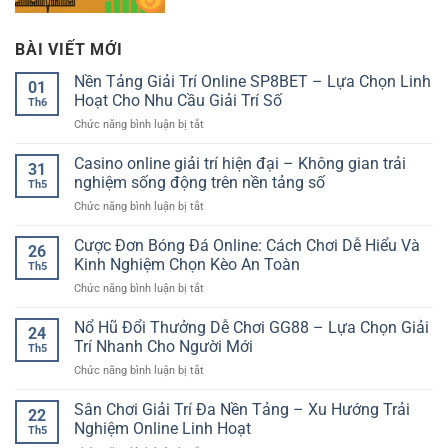
BÀI VIẾT MỚI
Nền Tảng Giải Trí Online SP8BET – Lựa Chọn Linh
01
Hoạt Cho Nhu Cầu Giải Trí Số
Th6
ở
Chức năng bình luận bị tắt
Nền
Tảng
Casino online giải trí hiện đại – Không gian trải
31
Giải
nghiệm sống động trên nền tảng số
Th5
Trí
ở
Chức năng bình luận bị tắt
Online
Casino
SP8BET
online
Cược Đơn Bóng Đá Online: Cách Chơi Dễ Hiểu Và
–
26
giải
Lựa
Kinh Nghiệm Chọn Kèo An Toàn
Th5
trí
Chọn
ở
Chức năng bình luận bị tắt
hiện
Linh
Cược
đại
Hoạt
Đơn
Nổ Hũ Đổi Thưởng Dễ Chơi GG88 – Lựa Chọn Giải
–
Cho
24
Bóng
Không
Trí Nhanh Cho Người Mới
Nhu
Th5
Đá
gian
Cầu
ở
Chức năng bình luận bị tắt
Online:
trải
Giải
Nổ
Cách
nghiệm
Trí
Hũ
Sân Chơi Giải Trí Đa Nền Tảng – Xu Hướng Trải
Chơi
sống
22
Số
Đổi
Dễ
Nghiệm Online Linh Hoạt
động
Th5
Thưởng
Hiểu
trên