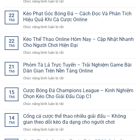
ở
Chức năng bình luận bị tắt
Dễ
Và
nền
Sân
Chơi
Kinh
tảng
Chơi
Kèo Phạt Góc Bóng Đá – Cách Đọc Và Phân Tích
GG88
Nghiệm
22
số
Giải
–
Hiệu Quả Khi Cá Cược Online
Chọn
Th5
Trí
Lựa
Kèo
ở
Chức năng bình luận bị tắt
Đa
Chọn
An
Kèo
Nền
Giải
Toàn
Phạt
Kèo Thể Thao Online Hôm Nay – Cập Nhật Nhanh
Tảng
Trí
22
Góc
–
Cho Người Chơi Hiện Đại
Nhanh
Th5
Bóng
Xu
Cho
ở
Chức năng bình luận bị tắt
Đá
Hướng
Người
Kèo
–
Trải
Mới
Thể
Phỏm Tá Lả Trực Tuyến – Trải Nghiệm Game Bài
Cách
Nghiệm
21
Thao
Đọc
Dân Gian Trên Nền Tảng Online
Online
Th5
Online
Và
Linh
ở
Chức năng bình luận bị tắt
Hôm
Phân
Hoạt
Phỏm
Nay
Tích
Tá
Cược Bóng Đá Champions League – Kinh Nghiệm
–
Hiệu
15
Lả
Cập
Chọn Kèo Cho Giải Đấu Cúp C1
Quả
Th5
Trực
Nhật
Khi
ở
Chức năng bình luận bị tắt
Tuyến
Nhanh
Cá
Cược
–
Cho
Cược
Bóng
Cổng cá cược thể thao nhiều giải đấu – Không
Trải
Người
14
Online
Đá
Nghiệm
gian theo dõi kèo đa dạng cho người chơi
Chơi
Th5
Champions
Game
Hiện
ở
Chức năng bình luận bị tắt
League
Bài
Đại
Cổng
–
Dân
cá