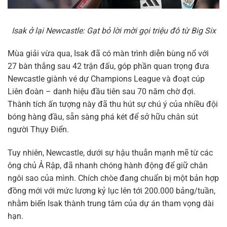
Isak ở lại Newcastle: Gạt bỏ lời mời gọi triệu đô từ Big Six
Mùa giải vừa qua, Isak đã có màn trình diễn bùng nổ với
27 bàn thắng sau 42 trận đấu, góp phần quan trọng đưa
Newcastle giành vé dự Champions League và đoạt cúp
Liên đoàn – danh hiệu đầu tiên sau 70 năm chờ đợi.
Thành tích ấn tượng này đã thu hút sự chú ý của nhiều đội
bóng hàng đầu, sẵn sàng phá két để sở hữu chân sút
người Thụy Điển.
Tuy nhiên, Newcastle, dưới sự hậu thuẫn mạnh mẽ từ các
ông chủ Ả Rập, đã nhanh chóng hành động để giữ chân
ngôi sao của mình. Chích chòe đang chuẩn bị một bản hợp
đồng mới với mức lương kỷ lục lên tới 200.000 bảng/tuần,
nhằm biến Isak thành trung tâm của dự án tham vọng dài
hạn.