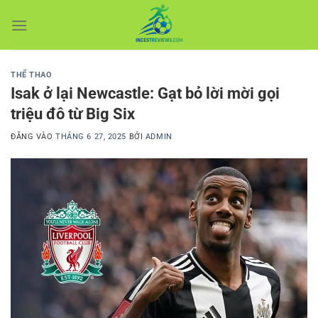
Bỏ
qua
nội
dung
THỂ THAO
Isak ở lại Newcastle: Gạt bỏ lời mời gọi
triệu đô từ Big Six
ĐĂNG VÀO
THÁNG 6 27, 2025
BỞI
ADMIN