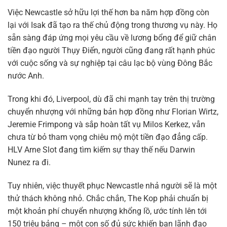
Việc Newcastle sở hữu lợi thế hơn ba năm hợp đồng còn
lại với Isak đã tạo ra thế chủ động trong thương vụ này. Họ
sẵn sàng đáp ứng mọi yêu cầu về lương bổng để giữ chân
tiền đạo người Thụy Điển, người cũng đang rất hạnh phúc
với cuộc sống và sự nghiệp tại câu lạc bộ vùng Đông Bắc
nước Anh.
Trong khi đó, Liverpool, dù đã chi mạnh tay trên thị trường
chuyển nhượng với những bản hợp đồng như Florian Wirtz,
Jeremie Frimpong và sắp hoàn tất vụ Milos Kerkez, vẫn
chưa từ bỏ tham vọng chiêu mộ một tiền đạo đẳng cấp.
HLV Arne Slot đang tìm kiếm sự thay thế nếu Darwin
Nunez ra đi.
Tuy nhiên, việc thuyết phục Newcastle nhả người sẽ là một
thử thách không nhỏ. Chắc chắn, The Kop phải chuẩn bị
một khoản phí chuyển nhượng khổng lồ, ước tính lên tới
150 triệu bảng – một con số đủ sức khiến ban lãnh đạo