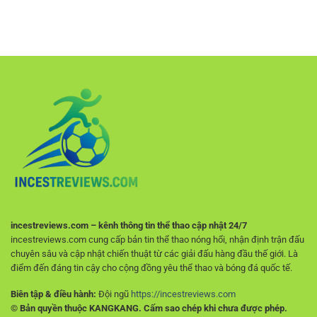
tâm
Serie
Cách
Cửa
cho
A
Phân
Hiệu
người
Online
Tích
Quả
chơi
–
Và
Cách
Ra
Theo
Quyết
Dõi
Định
Tỷ
Hiệu
Lệ
Quả
Và
Cho
Phân
Người
Tích
Mới
Trận
Đấu
Ý
incestreviews.com – kênh thông tin thể thao cập nhật 24/7
incestreviews.com cung cấp bản tin thể thao nóng hổi, nhận định trận đấu
chuyên sâu và cập nhật chiến thuật từ các giải đấu hàng đầu thế giới. Là
điểm đến đáng tin cậy cho cộng đồng yêu thể thao và bóng đá quốc tế.
Biên tập & điều hành:
Đội ngũ
https://incestreviews.com
© Bản quyền thuộc KANGKANG. Cấm sao chép khi chưa được phép.