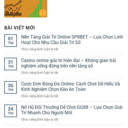
BÀI VIẾT MỚI
Nền Tảng Giải Trí Online SP8BET – Lựa Chọn Linh
01
Hoạt Cho Nhu Cầu Giải Trí Số
Th6
ở
Chức năng bình luận bị tắt
Nền
Tảng
Casino online giải trí hiện đại – Không gian trải
31
Giải
nghiệm sống động trên nền tảng số
Th5
Trí
ở
Chức năng bình luận bị tắt
Online
Casino
SP8BET
online
Cược Đơn Bóng Đá Online: Cách Chơi Dễ Hiểu Và
–
26
giải
Lựa
Kinh Nghiệm Chọn Kèo An Toàn
Th5
trí
Chọn
ở
Chức năng bình luận bị tắt
hiện
Linh
Cược
đại
Hoạt
Đơn
Nổ Hũ Đổi Thưởng Dễ Chơi GG88 – Lựa Chọn Giải
–
Cho
24
Bóng
Không
Trí Nhanh Cho Người Mới
Nhu
Th5
Đá
gian
Cầu
ở
Chức năng bình luận bị tắt
Online:
trải
Giải
Nổ
Cách
nghiệm
Trí