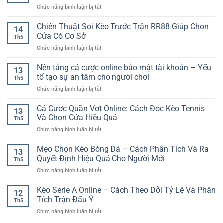
Game
Hiện
ở
Chức năng bình luận bị tắt
League
Bài
Đại
Cổng
–
Dân
cá
Chiến Thuật Soi Kèo Trước Trận RR88 Giúp Chọn
Kinh
Gian
14
cược
Nghiệm
Cửa Có Cơ Sở
Trên
Th5
thể
Chọn
Nền
ở
Chức năng bình luận bị tắt
thao
Kèo
Tảng
Chiến
nhiều
Cho
Online
Thuật
Nền tảng cá cược online bảo mật tài khoản – Yếu
giải
Giải
13
Soi
đấu
tố tạo sự an tâm cho người chơi
Đấu
Th5
Kèo
–
Cúp
ở
Chức năng bình luận bị tắt
Trước
Không
C1
Nền
Trận
gian
tảng
Cá Cược Quần Vợt Online: Cách Đọc Kèo Tennis
RR88
theo
13
cá
Giúp
Và Chọn Cửa Hiệu Quả
dõi
Th5
cược
Chọn
kèo
ở
Chức năng bình luận bị tắt
online
Cửa
đa
Cá
bảo
Có
dạng
Cược
Mẹo Chọn Kèo Bóng Đá – Cách Phân Tích Và Ra
mật
Cơ
13
cho
Quần
tài
Quyết Định Hiệu Quả Cho Người Mới
Sở
người
Th5
Vợt
khoản
chơi
ở
Chức năng bình luận bị tắt
Online:
–
Mẹo
Cách
Yếu
Chọn
Kèo Serie A Online – Cách Theo Dõi Tỷ Lệ Và Phân
Đọc
tố
12
Kèo
Kèo
Tích Trận Đấu Ý
tạo
Th5
Bóng
Tennis
sự
ở
Chức năng bình luận bị tắt
Đá
Và
an
Kèo
–
Chọn