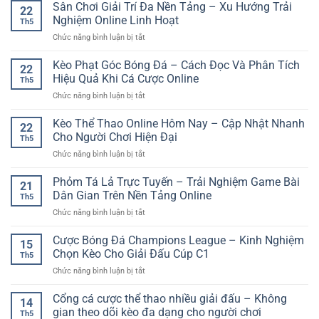
Hũ
Sân Chơi Giải Trí Đa Nền Tảng – Xu Hướng Trải
Chơi
sống
22
Số
Đổi
Dễ
Nghiệm Online Linh Hoạt
động
Th5
Thưởng
Hiểu
trên
ở
Chức năng bình luận bị tắt
Dễ
Và
nền
Sân
Chơi
Kinh
tảng
Chơi
Kèo Phạt Góc Bóng Đá – Cách Đọc Và Phân Tích
GG88
Nghiệm
22
số
Giải
–
Hiệu Quả Khi Cá Cược Online
Chọn
Th5
Trí
Lựa
Kèo
ở
Chức năng bình luận bị tắt
Đa
Chọn
An
Kèo
Nền
Giải
Toàn
Phạt
Kèo Thể Thao Online Hôm Nay – Cập Nhật Nhanh
Tảng
Trí
22
Góc
–
Cho Người Chơi Hiện Đại
Nhanh
Th5
Bóng
Xu
Cho
ở
Chức năng bình luận bị tắt
Đá
Hướng
Người
Kèo
–
Trải
Mới
Thể
Phỏm Tá Lả Trực Tuyến – Trải Nghiệm Game Bài
Cách
Nghiệm
21
Thao
Đọc
Dân Gian Trên Nền Tảng Online
Online
Th5
Online
Và
Linh
ở
Chức năng bình luận bị tắt
Hôm
Phân
Hoạt
Phỏm
Nay
Tích
Tá
Cược Bóng Đá Champions League – Kinh Nghiệm
–
Hiệu
15
Lả
Cập
Chọn Kèo Cho Giải Đấu Cúp C1
Quả
Th5
Trực
Nhật
Khi
ở
Chức năng bình luận bị tắt
Tuyến
Nhanh
Cá
Cược
–
Cho
Cược
Bóng
Cổng cá cược thể thao nhiều giải đấu – Không
Trải
Người
14
Online
Đá
Nghiệm
gian theo dõi kèo đa dạng cho người chơi
Chơi
Th5
Champions