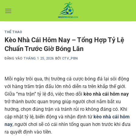
Bỏ
qua
nội
dung
THỂ THAO
Kèo Nhà Cái Hôm Nay – Tổng Hợp Tỷ Lệ
Chuẩn Trước Giờ Bóng Lăn
ĐĂNG VÀO
THÁNG 1 25, 2026
BỞI
CTV_PBN
Mỗi ngày trôi qua, thị trường cá cược bóng đá lại sôi động
với hàng trăm trận đấu lớn nhỏ diễn ra trên khắp thế giới.
Giữa “ma trận” tỷ lệ đó, việc theo dõi
kèo nhà cái hôm nay
trở thành bước quan trọng giúp người chơi nắm bắt xu
hướng, chọn đúng trận và tránh rủi ro không đáng có. Khi
cập nhật tỷ lệ, biến động và nhận định từ
kèo nhà cái hôm
nay
, người chơi sẽ có cái nhìn tổng quan hơn trước khi đưa
ra quyết định vào tiền.