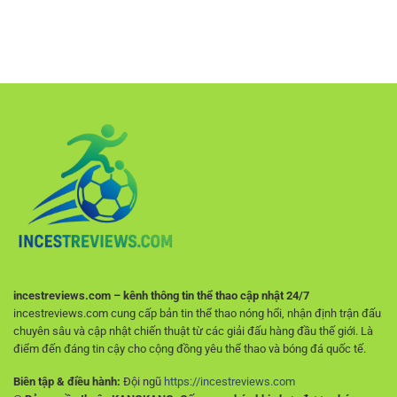
Kèo
–
Chọn
tâm
Serie
Cách
Cửa
cho
A
Phân
Hiệu
người
Online
Tích
Quả
chơi
–
Và
Cách
Ra
Theo
Quyết
Dõi
Định
Tỷ
Hiệu
Lệ
Quả
Và
Cho
Phân
Người
Tích
Mới
Trận
Đấu
Ý
incestreviews.com – kênh thông tin thể thao cập nhật 24/7
incestreviews.com cung cấp bản tin thể thao nóng hổi, nhận định trận đấu
chuyên sâu và cập nhật chiến thuật từ các giải đấu hàng đầu thế giới. Là
điểm đến đáng tin cậy cho cộng đồng yêu thể thao và bóng đá quốc tế.
Biên tập & điều hành:
Đội ngũ
https://incestreviews.com