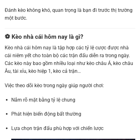
Đánh kèo không khó, quan trọng là bạn đi trước thị trường
một bước.
⚽ Kèo nhà cái hôm nay là gì?
Kèo nhà cái hôm nay là tập hợp các tỷ lệ cược được nhà
cái niêm yết cho toàn bộ các trận đấu diễn ra trong ngày.
Các kèo này bao gồm nhiều loại như kèo châu Á, kèo châu
Âu, tài xỉu, kèo hiệp 1, kèo cả trận…
Việc theo dõi kèo trong ngày giúp người chơi:
Nắm rõ mặt bằng tỷ lệ chung
Phát hiện biến động bất thường
Lựa chọn trận đấu phù hợp với chiến lược