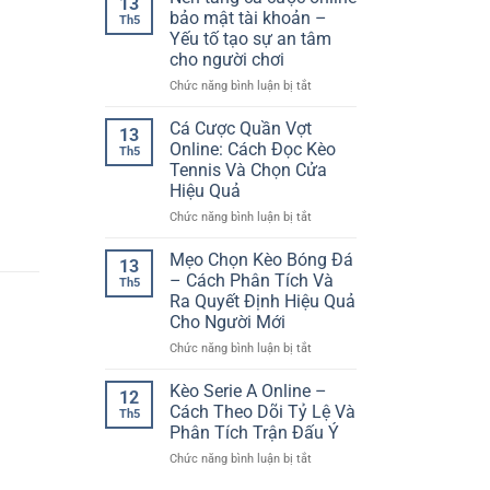
13
Soi
–
bảo mật tài khoản –
Th5
Kèo
Không
Yếu tố tạo sự an tâm
Trước
gian
cho người chơi
Trận
theo
RR88
dõi
ở
Chức năng bình luận bị tắt
Giúp
kèo
Nền
Chọn
đa
tảng
Cá Cược Quần Vợt
13
Cửa
dạng
cá
Online: Cách Đọc Kèo
Th5
Có
cho
cược
Tennis Và Chọn Cửa
Cơ
người
online
Hiệu Quả
Sở
chơi
bảo
mật
ở
Chức năng bình luận bị tắt
tài
Cá
khoản
Cược
Mẹo Chọn Kèo Bóng Đá
13
–
Quần
– Cách Phân Tích Và
Th5
Yếu
Vợt
Ra Quyết Định Hiệu Quả
tố
Online:
Cho Người Mới
tạo
Cách
sự
Đọc
ở
Chức năng bình luận bị tắt
an
Kèo
Mẹo
tâm
Tennis
Chọn
Kèo Serie A Online –
12
cho
Và
Kèo
Cách Theo Dõi Tỷ Lệ Và
Th5
người
Chọn
Bóng
Phân Tích Trận Đấu Ý
chơi
Cửa
Đá
Hiệu
ở
Chức năng bình luận bị tắt
–
Quả
Kèo
Cách