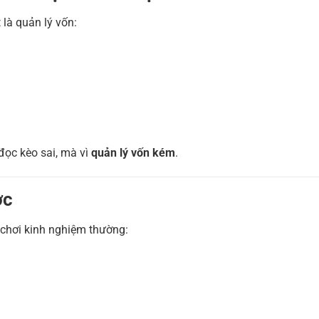
là quản lý vốn:
đọc kèo sai, mà vì
quản lý vốn kém
.
ợc
chơi kinh nghiệm thường: