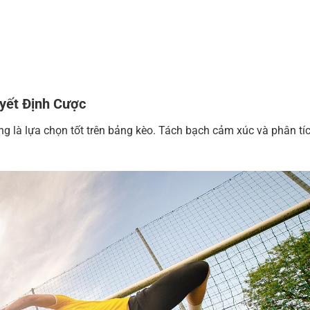
yết Định Cược
g là lựa chọn tốt trên bảng kèo. Tách bạch cảm xúc và phân tíc