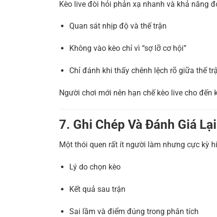
Kèo live đòi hỏi phản xạ nhanh và khả năng đọ
Quan sát nhịp độ và thế trận
Không vào kèo chỉ vì “sợ lỡ cơ hội”
Chỉ đánh khi thấy chênh lệch rõ giữa thế trậ
Người chơi mới nên hạn chế kèo live cho đến 
7. Ghi Chép Và Đánh Giá Lạ
Một thói quen rất ít người làm nhưng cực kỳ hi
Lý do chọn kèo
Kết quả sau trận
Sai lầm và điểm đúng trong phân tích