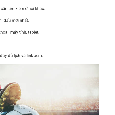
 cần tìm kiếm ở nơi khác.
hi đấu mới nhất.
hoại, máy tính, tablet.
đầy đủ lịch và link xem.