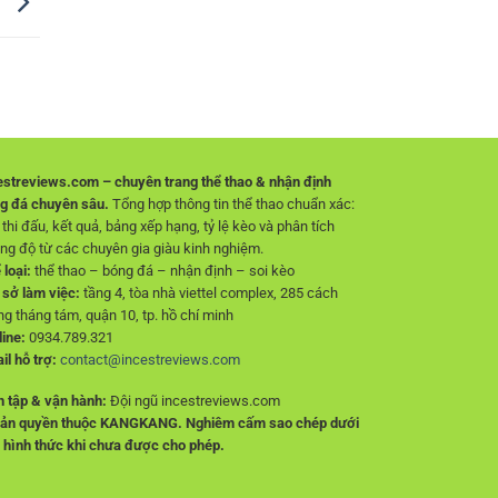
t
estreviews.com – chuyên trang thể thao & nhận định
g đá chuyên sâu.
Tổng hợp thông tin thể thao chuẩn xác:
h thi đấu, kết quả, bảng xếp hạng, tỷ lệ kèo và phân tích
ng độ từ các chuyên gia giàu kinh nghiệm.
 loại:
thể thao – bóng đá – nhận định – soi kèo
 sở làm việc:
tầng 4, tòa nhà viettel complex, 285 cách
g tháng tám, quận 10, tp. hồ chí minh
line:
0934.789.321
il hỗ trợ:
contact@incestreviews.com
n tập & vận hành:
Đội ngũ incestreviews.com
ản quyền thuộc KANGKANG. Nghiêm cấm sao chép dưới
 hình thức khi chưa được cho phép.