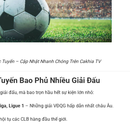
c Tuyến – Cập Nhật Nhanh Chóng Trên Cakhia TV
Tuyến Bao Phủ Nhiều Giải Đấu
giải đấu, mà bao trọn hầu hết sự kiện lớn nhỏ:
iga, Ligue 1
– Những giải VĐQG hấp dẫn nhất châu Âu.
hội tụ các CLB hàng đầu thế giới.