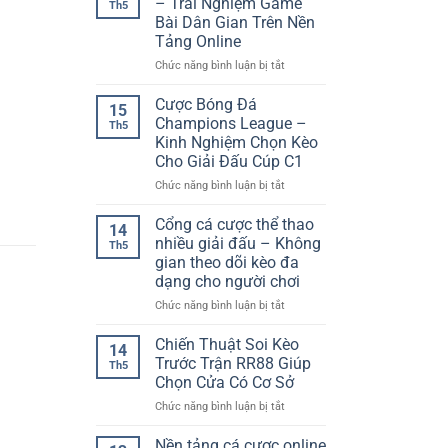
– Trải Nghiệm Game
Th5
Tích
Online
Bài Dân Gian Trên Nền
Hiệu
Hôm
Tảng Online
Quả
Nay
Khi
–
ở
Chức năng bình luận bị tắt
Cá
Cập
Phỏm
Cược
Nhật
Tá
Cược Bóng Đá
15
Online
Nhanh
Lả
Champions League –
Th5
Cho
Trực
Kinh Nghiệm Chọn Kèo
Người
Tuyến
Cho Giải Đấu Cúp C1
Chơi
–
Hiện
Trải
ở
Chức năng bình luận bị tắt
Đại
Nghiệm
Cược
Game
Bóng
Cổng cá cược thể thao
14
Bài
Đá
nhiều giải đấu – Không
Th5
Dân
Champions
gian theo dõi kèo đa
Gian
League
dạng cho người chơi
Trên
–
Nền
Kinh
ở
Chức năng bình luận bị tắt
Tảng
Nghiệm
Cổng
Online
Chọn
cá
Chiến Thuật Soi Kèo
14
Kèo
cược
Trước Trận RR88 Giúp
Th5
Cho
thể
Chọn Cửa Có Cơ Sở
Giải
thao
Đấu
ở
Chức năng bình luận bị tắt
nhiều
Cúp
Chiến
giải
C1
Thuật
đấu
Nền tảng cá cược online