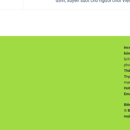
định, xuyên suốt cho người chơi Việ
inc
bón
lịc
pho
Thể
Trụ
mạn
Hot
Ema
Biê
© B
mọi