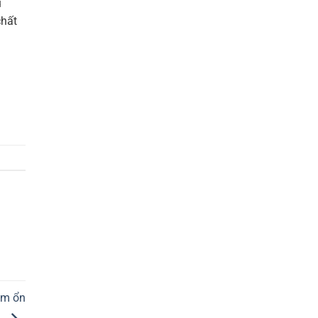
ủ
Serie
Phân
A
Tích
chất
Online
Và
–
Ra
Cách
Quyết
Theo
Định
Dõi
Hiệu
Tỷ
Quả
Lệ
Cho
Và
Người
Phân
Mới
Tích
Trận
Đấu
Ý
ệm ổn