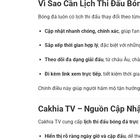
Vì Sao Cần Lịch Thi Đấu Bó
Bóng đá luôn có lịch thi đấu thay đổi theo từng
Cập nhật nhanh chóng, chính xác
, giúp fa
Sắp xếp thời gian hợp lý
, đặc biệt với nhữ
Theo dõi đa dạng giải đấu
, từ châu Âu, ch
Đi kèm link xem trực tiếp
, tiết kiệm thời gi
Chính điều này giúp người hâm mộ tận hưởng b
Cakhia TV – Nguồn Cập Nhật
Cakhia TV cung cấp
lịch thi đấu bóng đá trực
Hiển thị rõ ràng ngày giờ và cặp đấu
, dễ th