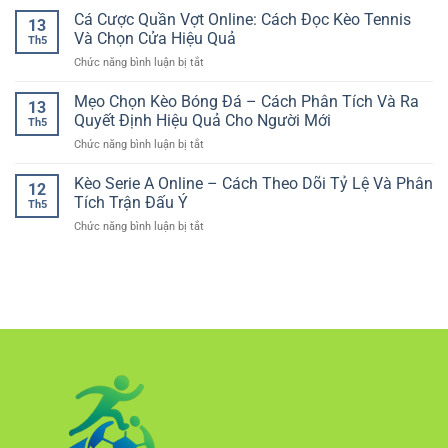
gian
tảng
Cá Cược Quần Vợt Online: Cách Đọc Kèo Tennis
RR88
theo
13
cá
Giúp
Và Chọn Cửa Hiệu Quả
dõi
Th5
cược
Chọn
kèo
ở
Chức năng bình luận bị tắt
online
Cửa
đa
Cá
bảo
Có
dạng
Cược
Mẹo Chọn Kèo Bóng Đá – Cách Phân Tích Và Ra
mật
Cơ
13
cho
Quần
tài
Quyết Định Hiệu Quả Cho Người Mới
Sở
người
Th5
Vợt
khoản
chơi
ở
Chức năng bình luận bị tắt
Online:
–
Mẹo
Cách
Yếu
Chọn
Kèo Serie A Online – Cách Theo Dõi Tỷ Lệ Và Phân
Đọc
tố
12
Kèo
Kèo
Tích Trận Đấu Ý
tạo
Th5
Bóng
Tennis
sự
ở
Chức năng bình luận bị tắt
Đá
Và
an
Kèo
–
Chọn
tâm
Serie
Cách
Cửa
cho
A
Phân
Hiệu
người
Online
Tích
Quả
chơi
–
Và
Cách
Ra
Theo
Quyết
Dõi
Định
Tỷ
Hiệu
Lệ
Quả
Và
Cho
Phân
Người
Tích