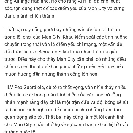
ông Alf-Inge Haaland. Họ cho rằng Al Hilal đã chơi xuất
sắc, tận dụng triệt để các điểm yếu của Man City và xứng
đáng giành chiến thắng.
Thất bại này cũng phơi bày những vấn đề tồn tại từ lâu
trong lối chơi của Man City. Khâu kiểm soát các tình huống
chuyển trạng thái vẫn là điểm yếu chí mạng, một vấn đề
đã được tiền vệ Bernardo Silva thừa nhận từ mùa giải
trước. Điều này cho thấy Man City cần phải có những điều
chỉnh chiến thuật để khắc phục những điểm yếu này nếu
muốn hướng đến những thành công lớn hơn.
HLV Pep Guardiola, dù tỏ ra thất vọng, vẫn nhìn thấy nhiều
điểm tích cực trong màn trình diễn của các học trò. Ông
nhấn mạnh rằng đây chỉ là một trận đấu và đội bóng sẽ rút
ra bài học kinh nghiệm để chuẩn bị cho những trận đấu
quan trọng sắp tới. Thất bại này cũng là một lời cảnh tỉnh
cho Man City, nhắc nhở họ về sự cạnh tranh khốc liệt ở đấu
trường quốc tế.