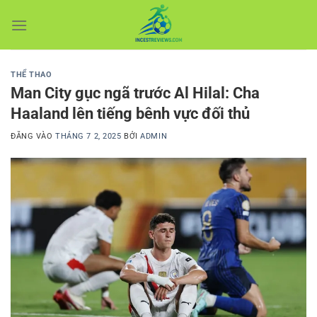
Bỏ
qua
nội
dung
THỂ THAO
Man City gục ngã trước Al Hilal: Cha
Haaland lên tiếng bênh vực đối thủ
ĐĂNG VÀO
THÁNG 7 2, 2025
BỞI
ADMIN