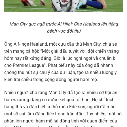
Man City gục ngã trước Al Hilal: Cha Haaland lên tiếng
bênh vực đối thủ
Ông Alf-Inge Haaland, một cựu cầu thủ Man City, chia sẻ
trên mạng xã hội: “Một giải đấu tuyệt vời, đội chiến thắng
hôm nay rất xứng đáng. Giờ là lúc nghỉ ngơi và chuẩn bị
cho Premier League”. Phát biểu này của ông đã nhanh
chóng thu hút sự chú ý của dư luận, tạo ra nhiều luồng ý
kiến trái chiều trong cộng đồng người hâm mộ.
Nhiều người cho rằng Man City đã tạo ra nhiều cơ hội ăn
bàn và xứng đáng có được kết quả tốt hơn. Họ chỉ trích
hàng thủ và đặc biệt là thủ môn Ederson, người đã mắc
một số sai lầm đáng tiếc trong trận đấu. Tuy nhiên, một bộ
phận lớn người hâm mộ lại đồng tình với quan điểm của