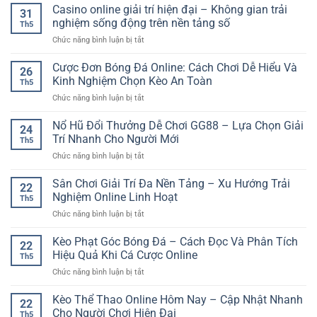
Tảng
Casino online giải trí hiện đại – Không gian trải
31
Giải
nghiệm sống động trên nền tảng số
Th5
Trí
ở
Chức năng bình luận bị tắt
Online
Casino
SP8BET
online
Cược Đơn Bóng Đá Online: Cách Chơi Dễ Hiểu Và
–
26
giải
Lựa
Kinh Nghiệm Chọn Kèo An Toàn
Th5
trí
Chọn
ở
Chức năng bình luận bị tắt
hiện
Linh
Cược
đại
Hoạt
Đơn
Nổ Hũ Đổi Thưởng Dễ Chơi GG88 – Lựa Chọn Giải
–
Cho
24
Bóng
Không
Trí Nhanh Cho Người Mới
Nhu
Th5
Đá
gian
Cầu
ở
Chức năng bình luận bị tắt
Online:
trải
Giải
Nổ
Cách
nghiệm
Trí
Hũ
Sân Chơi Giải Trí Đa Nền Tảng – Xu Hướng Trải
Chơi
sống
22
Số
Đổi
Dễ
Nghiệm Online Linh Hoạt
động
Th5
Thưởng
Hiểu
trên
ở
Chức năng bình luận bị tắt
Dễ
Và
nền
Sân
Chơi
Kinh
tảng
Chơi
Kèo Phạt Góc Bóng Đá – Cách Đọc Và Phân Tích
GG88
Nghiệm
22
số
Giải
–
Hiệu Quả Khi Cá Cược Online
Chọn
Th5
Trí
Lựa
Kèo
ở
Chức năng bình luận bị tắt
Đa
Chọn
An
Kèo
Nền
Giải
Toàn
Phạt
Kèo Thể Thao Online Hôm Nay – Cập Nhật Nhanh
Tảng
Trí
22
Góc
–
Cho Người Chơi Hiện Đại
Nhanh
Th5