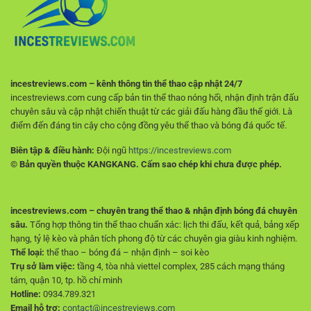
Mới
Trận
Đấu
Ý
incestreviews.com – kênh thông tin thể thao cập nhật 24/7
incestreviews.com cung cấp bản tin thể thao nóng hổi, nhận định trận đấu
chuyên sâu và cập nhật chiến thuật từ các giải đấu hàng đầu thế giới. Là
điểm đến đáng tin cậy cho cộng đồng yêu thể thao và bóng đá quốc tế.
Biên tập & điều hành:
Đội ngũ
https://incestreviews.com
© Bản quyền thuộc KANGKANG. Cấm sao chép khi chưa được phép.
incestreviews.com – chuyên trang thể thao & nhận định bóng đá chuyên
sâu.
Tổng hợp thông tin thể thao chuẩn xác: lịch thi đấu, kết quả, bảng xếp
hạng, tỷ lệ kèo và phân tích phong độ từ các chuyên gia giàu kinh nghiệm.
Thể loại:
thể thao – bóng đá – nhận định – soi kèo
Trụ sở làm việc:
tầng 4, tòa nhà viettel complex, 285 cách mạng tháng
tám, quận 10, tp. hồ chí minh
Hotline:
0934.789.321
Email hỗ trợ:
contact@incestreviews.com