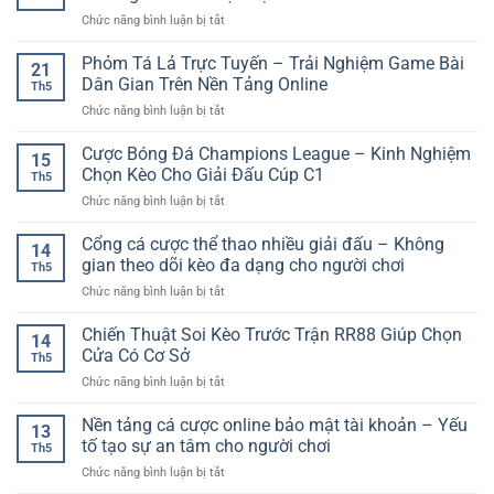
Bóng
Xu
Cho
ở
Chức năng bình luận bị tắt
Đá
Hướng
Người
Kèo
–
Trải
Mới
Thể
Phỏm Tá Lả Trực Tuyến – Trải Nghiệm Game Bài
Cách
Nghiệm
21
Thao
Đọc
Dân Gian Trên Nền Tảng Online
Online
Th5
Online
Và
Linh
ở
Chức năng bình luận bị tắt
Hôm
Phân
Hoạt
Phỏm
Nay
Tích
Tá
Cược Bóng Đá Champions League – Kinh Nghiệm
–
Hiệu
15
Lả
Cập
Chọn Kèo Cho Giải Đấu Cúp C1
Quả
Th5
Trực
Nhật
Khi
ở
Chức năng bình luận bị tắt
Tuyến
Nhanh
Cá
Cược
–
Cho
Cược
Bóng
Cổng cá cược thể thao nhiều giải đấu – Không
Trải
Người
14
Online
Đá
Nghiệm
gian theo dõi kèo đa dạng cho người chơi
Chơi
Th5
Champions
Game
Hiện
ở
Chức năng bình luận bị tắt
League
Bài
Đại
Cổng
–
Dân
cá
Chiến Thuật Soi Kèo Trước Trận RR88 Giúp Chọn
Kinh
Gian
14
cược
Nghiệm
Cửa Có Cơ Sở
Trên
Th5
thể
Chọn
Nền
ở
Chức năng bình luận bị tắt
thao
Kèo
Tảng
Chiến
nhiều
Cho
Online
Thuật
Nền tảng cá cược online bảo mật tài khoản – Yếu
giải
Giải
13
Soi
đấu
tố tạo sự an tâm cho người chơi
Đấu
Th5
Kèo
–
Cúp
ở
Chức năng bình luận bị tắt
Trước
Không
C1
Nền
Trận