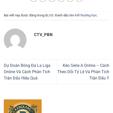
Bài viết này được đăng trong
BLOG
. Đánh dấu
liên kết thường trực
.
CTV_PBN
Dự Đoán Bóng Đá La Liga
Kèo Serie A Online – Cách
Online Và Cách Phân Tích
Theo Dõi Tỷ Lệ Và Phân Tích
Trận Đấu Hiệu Quả
Trận Đấu Ý