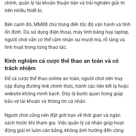
chính, quản lý tài khoản thuận tiện và trải nghiệm giải trí
trên nhiều thiết bị.
Bên cạnh đó, MM88 chú trọng đến tốc độ vận hành và tính
ổn định. Dù sử dụng điện thoại, máy tính bảng hay laptop,
người chơi vẫn có thể cảm nhận sự mượt mà, rõ ràng và
linh hoạt trong từng thao tác.
Kinh nghiệm cá cược thể thao an toàn và có
trách nhiệm
Để cá cược thể thao online an toàn, người chơi nên truy
cập đúng đường link chính thức, tránh các liên kết lạ hoặc
website không minh bạch. Đây là bước quan trọng giúp
bảo vệ tài khoản và thông tin cá nhân.
Người chơi cũng nên đặt giới hạn về thời gian và ngân
sách trước khi tham gia. Việc quản lý cá nhân giúp hoạt
động giải trí luôn cân bằng, không ảnh hưởng đến công