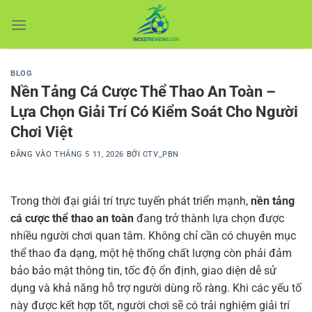
Bỏ
qua
nội
dung
BLOG
Nền Tảng Cá Cược Thể Thao An Toàn –
Lựa Chọn Giải Trí Có Kiểm Soát Cho Người
Chơi Việt
ĐĂNG VÀO
THÁNG 5 11, 2026
BỞI
CTV_PBN
Trong thời đại giải trí trực tuyến phát triển mạnh,
nền tảng
cá cược thể thao an toàn
đang trở thành lựa chọn được
nhiều người chơi quan tâm. Không chỉ cần có chuyên mục
thể thao đa dạng, một hệ thống chất lượng còn phải đảm
bảo bảo mật thông tin, tốc độ ổn định, giao diện dễ sử
dụng và khả năng hỗ trợ người dùng rõ ràng. Khi các yếu tố
này được kết hợp tốt, người chơi sẽ có trải nghiệm giải trí