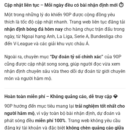
Cập nhật liên tục – Mỗi ngày đều có bài nhận định mới
⏱️
Một trong những lý do khiến 90P được cộng đồng yêu
thích là tốc độ cập nhật nhanh. Trang web liên tục đăng tải
nhận định bóng đá hôm nay
cho hàng chục trận đấu trong
ngày, từ Ngoại hạng Anh, La Liga, Serie A, Bundesliga cho
đến V-League và các giải khu vực châu Á.
Ngoài ra, chuyên mục
“Dự đoán tỷ số chính xác”
của 90P
cũng được cập nhật song song, giúp người đọc vừa xem
nhận định chuyên sâu vừa theo dõi dự đoán từ giới chuyên
môn và người hâm mộ.
Hoàn toàn miễn phí – Không quảng cáo, dễ truy cập
💎
90P hướng đến mục tiêu mang lại
trải nghiệm tốt nhất cho
người hâm mộ
, vì vậy toàn bộ bài nhận định, dự đoán và
phát sóng đều
miễn phí 100%
. Trang web không yêu cầu
đăng ký tài khoản và đặc biệt
không chèn quảng cáo giữa