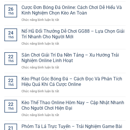
Casino
SP8BET
online
Cược Đơn Bóng Đá Online: Cách Chơi Dễ Hiểu Và
–
26
giải
Lựa
Kinh Nghiệm Chọn Kèo An Toàn
Th5
trí
Chọn
ở
Chức năng bình luận bị tắt
hiện
Linh
Cược
đại
Hoạt
Đơn
Nổ Hũ Đổi Thưởng Dễ Chơi GG88 – Lựa Chọn Giải
–
Cho
24
Bóng
Không
Trí Nhanh Cho Người Mới
Nhu
Th5
Đá
gian
Cầu
ở
Chức năng bình luận bị tắt
Online:
trải
Giải
Nổ
Cách
nghiệm
Trí
Hũ
Sân Chơi Giải Trí Đa Nền Tảng – Xu Hướng Trải
Chơi
sống
22
Số
Đổi
Dễ
Nghiệm Online Linh Hoạt
động
Th5
Thưởng
Hiểu
trên
ở
Chức năng bình luận bị tắt
Dễ
Và
nền
Sân
Chơi
Kinh
tảng
Chơi
Kèo Phạt Góc Bóng Đá – Cách Đọc Và Phân Tích
GG88
Nghiệm
22
số
Giải
–
Hiệu Quả Khi Cá Cược Online
Chọn
Th5
Trí
Lựa
Kèo
ở
Chức năng bình luận bị tắt
Đa
Chọn
An
Kèo
Nền
Giải
Toàn
Phạt
Kèo Thể Thao Online Hôm Nay – Cập Nhật Nhanh
Tảng
Trí
22
Góc
–
Cho Người Chơi Hiện Đại
Nhanh
Th5
Bóng
Xu
Cho
ở
Chức năng bình luận bị tắt
Đá
Hướng
Người
Kèo
–
Trải
Mới
Thể
Phỏm Tá Lả Trực Tuyến – Trải Nghiệm Game Bài
Cách
Nghiệm
21
Thao