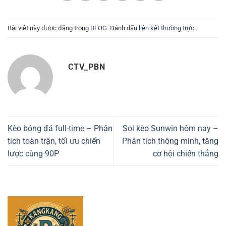
Bài viết này được đăng trong
BLOG
. Đánh dấu
liên kết thường trực
.
CTV_PBN
Kèo bóng đá full-time – Phân
Soi kèo Sunwin hôm nay –
tích toàn trận, tối ưu chiến
Phân tích thông minh, tăng
lược cùng 90P
cơ hội chiến thắng