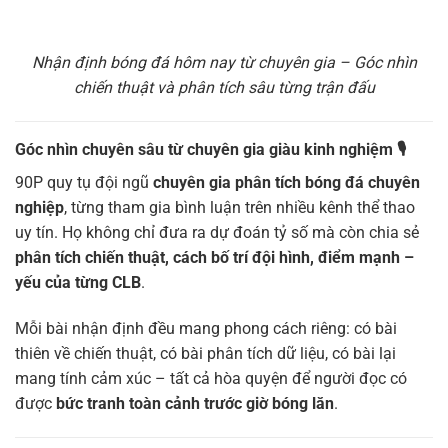
Nhận định bóng đá hôm nay từ chuyên gia – Góc nhìn
chiến thuật và phân tích sâu từng trận đấu
Góc nhìn chuyên sâu từ chuyên gia giàu kinh nghiệm
🎙️
90P quy tụ đội ngũ
chuyên gia phân tích bóng đá chuyên
nghiệp
, từng tham gia bình luận trên nhiều kênh thể thao
uy tín. Họ không chỉ đưa ra dự đoán tỷ số mà còn chia sẻ
phân tích chiến thuật, cách bố trí đội hình, điểm mạnh –
yếu của từng CLB
.
Mỗi bài nhận định đều mang phong cách riêng: có bài
thiên về chiến thuật, có bài phân tích dữ liệu, có bài lại
mang tính cảm xúc – tất cả hòa quyện để người đọc có
được
bức tranh toàn cảnh trước giờ bóng lăn
.