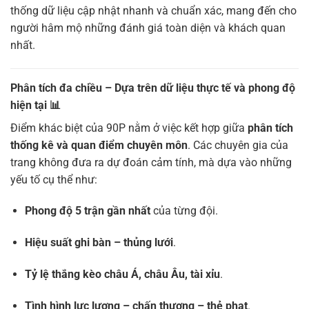
thống dữ liệu cập nhật nhanh và chuẩn xác, mang đến cho
người hâm mộ những đánh giá toàn diện và khách quan
nhất.
Phân tích đa chiều – Dựa trên dữ liệu thực tế và phong độ
hiện tại
📊
Điểm khác biệt của 90P nằm ở việc kết hợp giữa
phân tích
thống kê và quan điểm chuyên môn
. Các chuyên gia của
trang không đưa ra dự đoán cảm tính, mà dựa vào những
yếu tố cụ thể như:
Phong độ 5 trận gần nhất
của từng đội.
Hiệu suất ghi bàn – thủng lưới
.
Tỷ lệ thắng kèo châu Á, châu Âu, tài xỉu
.
Tình hình lực lượng – chấn thương – thẻ phạt
.