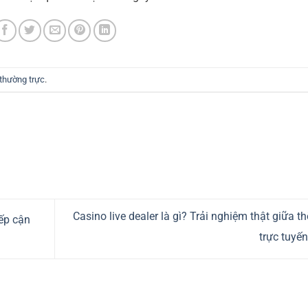
 thường trực
.
Casino live dealer là gì? Trải nghiệm thật giữa th
ếp cận
trực tuyế