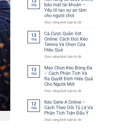
13
Soi
–
bảo mật tài khoản –
Th5
Kèo
Không
Yếu tố tạo sự an tâm
Trước
gian
cho người chơi
Trận
theo
RR88
dõi
ở
Chức năng bình luận bị tắt
Giúp
kèo
Nền
Chọn
đa
tảng
Cá Cược Quần Vợt
13
Cửa
dạng
cá
Online: Cách Đọc Kèo
Th5
Có
cho
cược
Tennis Và Chọn Cửa
Cơ
người
online
Hiệu Quả
Sở
chơi
bảo
mật
ở
Chức năng bình luận bị tắt
tài
Cá
khoản
Cược
Mẹo Chọn Kèo Bóng Đá
13
–
Quần
– Cách Phân Tích Và
Th5
Yếu
Vợt
Ra Quyết Định Hiệu Quả
tố
Online:
Cho Người Mới
tạo
Cách
sự
Đọc
ở
Chức năng bình luận bị tắt
an
Kèo
Mẹo
tâm
Tennis
Chọn
Kèo Serie A Online –
12
cho
Và
Kèo
Cách Theo Dõi Tỷ Lệ Và
Th5
người
Chọn
Bóng
Phân Tích Trận Đấu Ý
chơi
Cửa
Đá
Hiệu
ở
Chức năng bình luận bị tắt
–
Quả
Kèo
Cách