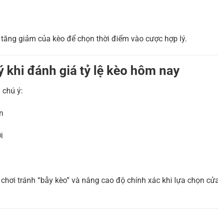
tăng giảm của kèo để chọn thời điểm vào cược hợp lý.
 khi đánh giá tỷ lệ kèo hôm nay
n chú ý:
n
i
 chơi tránh “bẫy kèo” và nâng cao độ chính xác khi lựa chọn cử