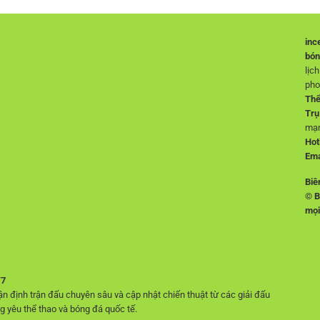
inc
bón
lịc
pho
Thể
Trụ
mạn
Hot
Ema
Biê
© B
mọi
/7
ận định trận đấu chuyên sâu và cập nhật chiến thuật từ các giải đấu
g yêu thể thao và bóng đá quốc tế.