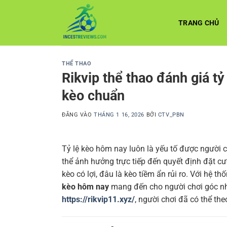
Bỏ
qua
TRANG CHỦ
nội
dung
THỂ THAO
Rikvip thể thao đánh giá t
kèo chuẩn
ĐĂNG VÀO
THÁNG 1 16, 2026
BỞI
CTV_PBN
Tỷ lệ kèo hôm nay luôn là yếu tố được người 
thể ảnh hưởng trực tiếp đến quyết định đặt cư
kèo có lợi, đâu là kèo tiềm ẩn rủi ro. Với hệ th
kèo hôm nay
mang đến cho người chơi góc nhìn
https://rikvip11.xyz/
, người chơi đã có thể th