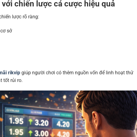
 với chiến lược cá cược hiệu quả
chiến lược rõ ràng:
 cơ sở
ãi rikvip
giúp người chơi có thêm nguồn vốn để linh hoạt thử
tốt rủi ro.