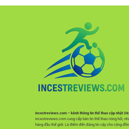
incestreviews.com – kênh thông tin thể thao cập nhật 24
incestreviews.com cung cấp bản tin thể thao nóng hổi, nh
hàng đầu thế giới. Là điểm đến đáng tin cậy cho cộng đồn