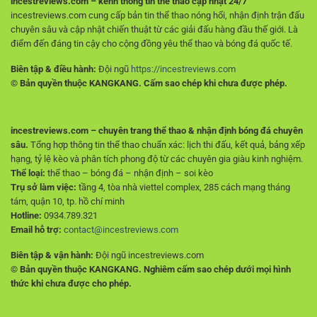
incestreviews.com – kênh thông tin thể thao cập nhật 24/7
incestreviews.com cung cấp bản tin thể thao nóng hổi, nhận định trận đấu
chuyên sâu và cập nhật chiến thuật từ các giải đấu hàng đầu thế giới. Là
điểm đến đáng tin cậy cho cộng đồng yêu thể thao và bóng đá quốc tế.
Biên tập & điều hành:
Đội ngũ
https://incestreviews.com
© Bản quyền thuộc KANGKANG. Cấm sao chép khi chưa được phép.
incestreviews.com – chuyên trang thể thao & nhận định bóng đá chuyên
sâu.
Tổng hợp thông tin thể thao chuẩn xác: lịch thi đấu, kết quả, bảng xếp
hạng, tỷ lệ kèo và phân tích phong độ từ các chuyên gia giàu kinh nghiệm.
Thể loại:
thể thao – bóng đá – nhận định – soi kèo
Trụ sở làm việc:
tầng 4, tòa nhà viettel complex, 285 cách mạng tháng
tám, quận 10, tp. hồ chí minh
Hotline:
0934.789.321
Email hỗ trợ:
contact@incestreviews.com
Biên tập & vận hành:
Đội ngũ incestreviews.com
© Bản quyền thuộc KANGKANG. Nghiêm cấm sao chép dưới mọi hình
thức khi chưa được cho phép.