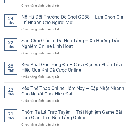
trí
Chọn
ở
Chức năng bình luận bị tắt
hiện
Linh
Cược
đại
Hoạt
Đơn
Nổ Hũ Đổi Thưởng Dễ Chơi GG88 – Lựa Chọn Giải
–
Cho
24
Bóng
Không
Trí Nhanh Cho Người Mới
Nhu
Th5
Đá
gian
Cầu
ở
Chức năng bình luận bị tắt
Online:
trải
Giải
Nổ
Cách
nghiệm
Trí
Hũ
Sân Chơi Giải Trí Đa Nền Tảng – Xu Hướng Trải
Chơi
sống
22
Số
Đổi
Dễ
Nghiệm Online Linh Hoạt
động
Th5
Thưởng
Hiểu
trên
ở
Chức năng bình luận bị tắt
Dễ
Và
nền
Sân
Chơi
Kinh
tảng
Chơi
Kèo Phạt Góc Bóng Đá – Cách Đọc Và Phân Tích
GG88
Nghiệm
22
số
Giải
–
Hiệu Quả Khi Cá Cược Online
Chọn
Th5
Trí
Lựa
Kèo
ở
Chức năng bình luận bị tắt
Đa
Chọn
An
Kèo
Nền
Giải
Toàn
Phạt
Kèo Thể Thao Online Hôm Nay – Cập Nhật Nhanh
Tảng
Trí
22
Góc
–
Cho Người Chơi Hiện Đại
Nhanh
Th5
Bóng
Xu
Cho
ở
Chức năng bình luận bị tắt
Đá
Hướng
Người
Kèo
–
Trải
Mới
Thể
Phỏm Tá Lả Trực Tuyến – Trải Nghiệm Game Bài
Cách
Nghiệm
21
Thao
Đọc
Dân Gian Trên Nền Tảng Online
Online
Th5
Online
Và
Linh
ở
Chức năng bình luận bị tắt
Hôm
Phân
Hoạt
Phỏm