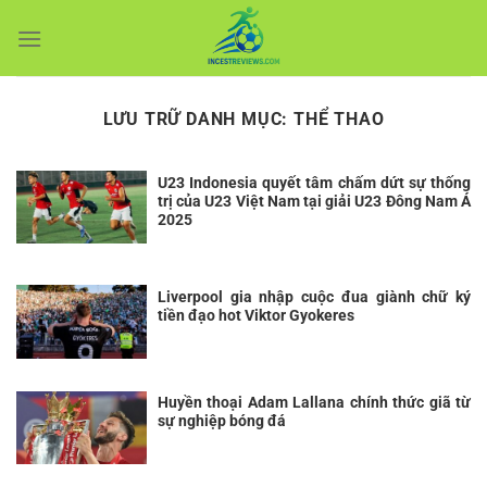
Bỏ
qua
nội
dung
LƯU TRỮ DANH MỤC:
THỂ THAO
U23 Indonesia quyết tâm chấm dứt sự thống
trị của U23 Việt Nam tại giải U23 Đông Nam Á
2025
Liverpool gia nhập cuộc đua giành chữ ký
tiền đạo hot Viktor Gyokeres
Huyền thoại Adam Lallana chính thức giã từ
sự nghiệp bóng đá