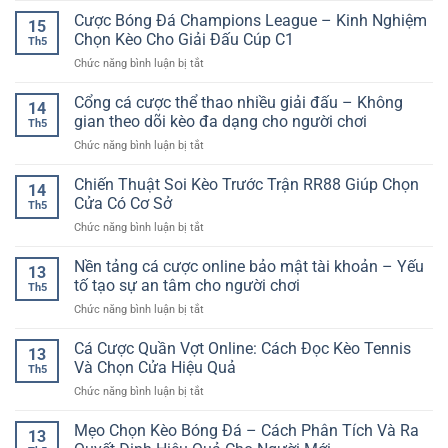
Nay
Tích
Tá
Cược Bóng Đá Champions League – Kinh Nghiệm
–
Hiệu
15
Lả
Cập
Chọn Kèo Cho Giải Đấu Cúp C1
Quả
Th5
Trực
Nhật
Khi
ở
Chức năng bình luận bị tắt
Tuyến
Nhanh
Cá
Cược
–
Cho
Cược
Bóng
Cổng cá cược thể thao nhiều giải đấu – Không
Trải
Người
14
Online
Đá
Nghiệm
gian theo dõi kèo đa dạng cho người chơi
Chơi
Th5
Champions
Game
Hiện
ở
Chức năng bình luận bị tắt
League
Bài
Đại
Cổng
–
Dân
cá
Chiến Thuật Soi Kèo Trước Trận RR88 Giúp Chọn
Kinh
Gian
14
cược
Nghiệm
Cửa Có Cơ Sở
Trên
Th5
thể
Chọn
Nền
ở
Chức năng bình luận bị tắt
thao
Kèo
Tảng
Chiến
nhiều
Cho
Online
Thuật
Nền tảng cá cược online bảo mật tài khoản – Yếu
giải
Giải
13
Soi
đấu
tố tạo sự an tâm cho người chơi
Đấu
Th5
Kèo
–
Cúp
ở
Chức năng bình luận bị tắt
Trước
Không
C1
Nền
Trận
gian
tảng
Cá Cược Quần Vợt Online: Cách Đọc Kèo Tennis
RR88
theo
13
cá
Giúp
Và Chọn Cửa Hiệu Quả
dõi
Th5
cược
Chọn
kèo
ở
Chức năng bình luận bị tắt
online
Cửa
đa
Cá
bảo
Có
dạng
Cược
Mẹo Chọn Kèo Bóng Đá – Cách Phân Tích Và Ra
mật
Cơ
13
cho
Quần
tài
Sở