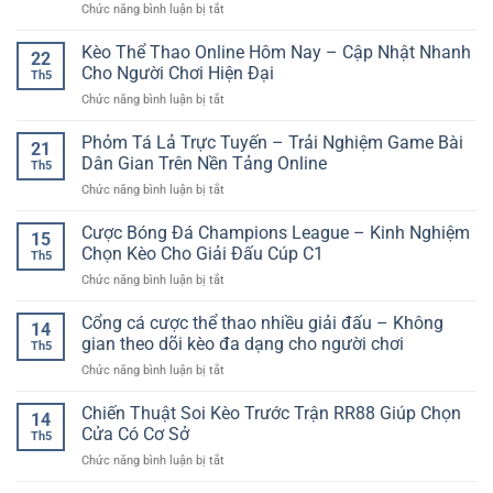
ở
Chức năng bình luận bị tắt
Đa
Chọn
An
Kèo
Nền
Giải
Toàn
Phạt
Kèo Thể Thao Online Hôm Nay – Cập Nhật Nhanh
Tảng
Trí
22
Góc
–
Cho Người Chơi Hiện Đại
Nhanh
Th5
Bóng
Xu
Cho
ở
Chức năng bình luận bị tắt
Đá
Hướng
Người
Kèo
–
Trải
Mới
Thể
Phỏm Tá Lả Trực Tuyến – Trải Nghiệm Game Bài
Cách
Nghiệm
21
Thao
Đọc
Dân Gian Trên Nền Tảng Online
Online
Th5
Online
Và
Linh
ở
Chức năng bình luận bị tắt
Hôm
Phân
Hoạt
Phỏm
Nay
Tích
Tá
Cược Bóng Đá Champions League – Kinh Nghiệm
–
Hiệu
15
Lả
Cập
Chọn Kèo Cho Giải Đấu Cúp C1
Quả
Th5
Trực
Nhật
Khi
ở
Chức năng bình luận bị tắt
Tuyến
Nhanh
Cá
Cược
–
Cho
Cược
Bóng
Cổng cá cược thể thao nhiều giải đấu – Không
Trải
Người
14
Online
Đá
Nghiệm
gian theo dõi kèo đa dạng cho người chơi
Chơi
Th5
Champions
Game
Hiện
ở
Chức năng bình luận bị tắt
League
Bài
Đại
Cổng
–
Dân
cá
Chiến Thuật Soi Kèo Trước Trận RR88 Giúp Chọn
Kinh
Gian
14
cược
Nghiệm
Cửa Có Cơ Sở
Trên
Th5
thể
Chọn
Nền
ở
Chức năng bình luận bị tắt
thao
Kèo
Tảng
Chiến
nhiều
Cho
Online