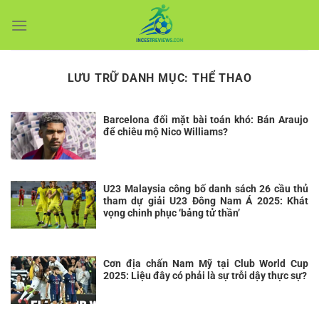
Bỏ
qua
nội
dung
LƯU TRỮ DANH MỤC:
THỂ THAO
Barcelona đối mặt bài toán khó: Bán Araujo
để chiêu mộ Nico Williams?
U23 Malaysia công bố danh sách 26 cầu thủ
tham dự giải U23 Đông Nam Á 2025: Khát
vọng chinh phục ‘bảng tử thần’
Cơn địa chấn Nam Mỹ tại Club World Cup
2025: Liệu đây có phải là sự trỗi dậy thực sự?