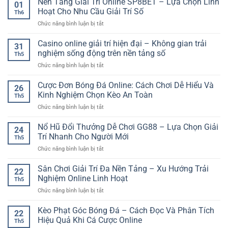
Nền Tảng Giải Trí Online SP8BET – Lựa Chọn Linh
01
Hoạt Cho Nhu Cầu Giải Trí Số
Th6
ở
Chức năng bình luận bị tắt
Nền
Tảng
Casino online giải trí hiện đại – Không gian trải
31
Giải
nghiệm sống động trên nền tảng số
Th5
Trí
ở
Chức năng bình luận bị tắt
Online
Casino
SP8BET
online
Cược Đơn Bóng Đá Online: Cách Chơi Dễ Hiểu Và
–
26
giải
Lựa
Kinh Nghiệm Chọn Kèo An Toàn
Th5
trí
Chọn
ở
Chức năng bình luận bị tắt
hiện
Linh
Cược
đại
Hoạt
Đơn
Nổ Hũ Đổi Thưởng Dễ Chơi GG88 – Lựa Chọn Giải
–
Cho
24
Bóng
Không
Trí Nhanh Cho Người Mới
Nhu
Th5
Đá
gian
Cầu
ở
Chức năng bình luận bị tắt
Online:
trải
Giải
Nổ
Cách
nghiệm
Trí
Hũ
Sân Chơi Giải Trí Đa Nền Tảng – Xu Hướng Trải
Chơi
sống
22
Số
Đổi
Dễ
Nghiệm Online Linh Hoạt
động
Th5
Thưởng
Hiểu
trên
ở
Chức năng bình luận bị tắt
Dễ
Và
nền
Sân
Chơi
Kinh
tảng
Chơi
Kèo Phạt Góc Bóng Đá – Cách Đọc Và Phân Tích
GG88
Nghiệm
22
số
Giải
–
Hiệu Quả Khi Cá Cược Online
Chọn
Th5
Trí
Lựa
Kèo