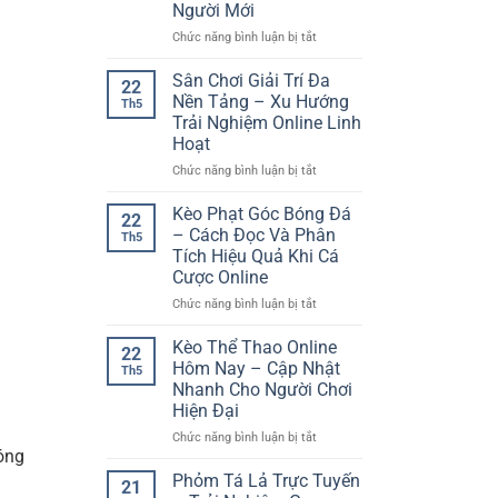
Người Mới
động
Cách
trên
Chơi
ở
Chức năng bình luận bị tắt
nền
Dễ
Nổ
tảng
Hiểu
Hũ
Sân Chơi Giải Trí Đa
22
số
Và
Đổi
Nền Tảng – Xu Hướng
Th5
Kinh
Thưởng
Trải Nghiệm Online Linh
Nghiệm
Dễ
Hoạt
Chọn
Chơi
Kèo
GG88
ở
Chức năng bình luận bị tắt
An
–
Sân
Toàn
Lựa
Chơi
Kèo Phạt Góc Bóng Đá
22
Chọn
Giải
– Cách Đọc Và Phân
Th5
Giải
Trí
Tích Hiệu Quả Khi Cá
Trí
Đa
Cược Online
Nhanh
Nền
Cho
Tảng
ở
Chức năng bình luận bị tắt
Người
–
Kèo
Mới
Xu
Phạt
Kèo Thể Thao Online
22
Hướng
Góc
Hôm Nay – Cập Nhật
Th5
Trải
Bóng
Nhanh Cho Người Chơi
Nghiệm
Đá
Hiện Đại
Online
–
Linh
Cách
ở
Chức năng bình luận bị tắt
Hoạt
óng
Đọc
Kèo
Và
Thể
Phỏm Tá Lả Trực Tuyến
21
Phân
Thao