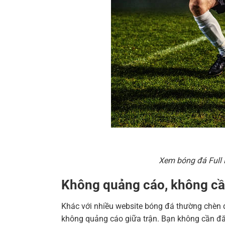
Xem bóng đá Full 
Không quảng cáo, không cầ
Khác với nhiều website bóng đá thường chèn 
không quảng cáo giữa trận. Bạn không cần đăn