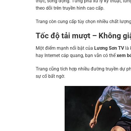
thực, sống động. Từng pha xử lý kỹ thuật, từn
theo dõi trên truyền hình cao cấp.
Trang còn cung cấp tùy chọn nhiều chất lượn
Tốc độ tải mượt – Không gi
Một điểm mạnh nổi bật của
Lương Sơn TV
là 
hay Internet cáp quang, bạn vẫn có thể
xem bó
Trang cũng tích hợp nhiều đường truyền dự p
sự cố bất ngờ.