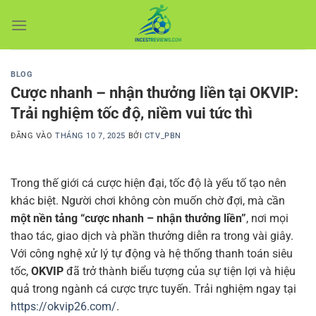
Bỏ
qua
nội
dung
BLOG
Cược nhanh – nhận thưởng liền tại OKVIP:
Trải nghiệm tốc độ, niềm vui tức thì
ĐĂNG VÀO
THÁNG 10 7, 2025
BỞI
CTV_PBN
Trong thế giới cá cược hiện đại, tốc độ là yếu tố tạo nên
khác biệt. Người chơi không còn muốn chờ đợi, mà cần
một nền tảng “cược nhanh – nhận thưởng liền”
, nơi mọi
thao tác, giao dịch và phần thưởng diễn ra trong vài giây.
Với công nghệ xử lý tự động và hệ thống thanh toán siêu
tốc,
OKVIP
đã trở thành biểu tượng của sự tiện lợi và hiệu
quả trong ngành cá cược trực tuyến. Trải nghiệm ngay tại
https://okvip26.com/
.