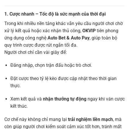
1. Cược nhanh – Tốc độ là sức mạnh của thời đại
Trong khi nhiều nền tảng khác vẫn yêu cầu người chơi chờ
xử lý kết quả hoặc xác nhận thủ công,
OKVIP
tiên phong
ứng dụng công nghệ
Auto Bet & Auto Pay
, giúp toàn bộ
quy trình cược được rút ngắn tối đa.
Người chơi chỉ cần vài giây để:
Đăng nhập, chọn trận đấu hoặc trò chơi.
Đặt cược theo tỷ lệ kèo được cập nhật theo thời gian
thực.
Xem kết quả và
nhận thưởng tự động
ngay khi ván cược
kết thúc.
Cơ chế này không chỉ mang lại
trải nghiệm liền mạch
, mà
còn giúp người chơi kiểm soát cảm xúc tốt hơn, tránh mất