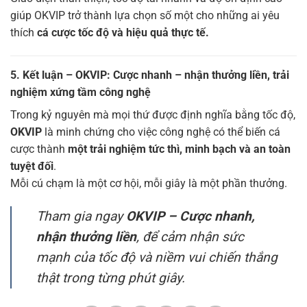
giúp OKVIP trở thành lựa chọn số một cho những ai yêu
thích
cá cược tốc độ và hiệu quả thực tế.
5. Kết luận – OKVIP: Cược nhanh – nhận thưởng liền, trải
nghiệm xứng tầm công nghệ
Trong kỷ nguyên mà mọi thứ được định nghĩa bằng tốc độ,
OKVIP
là minh chứng cho việc công nghệ có thể biến cá
cược thành
một trải nghiệm tức thì, minh bạch và an toàn
tuyệt đối
.
Mỗi cú chạm là một cơ hội, mỗi giây là một phần thưởng.
Tham gia ngay
OKVIP – Cược nhanh,
nhận thưởng liền
, để cảm nhận sức
mạnh của tốc độ và niềm vui chiến thắng
thật trong từng phút giây.