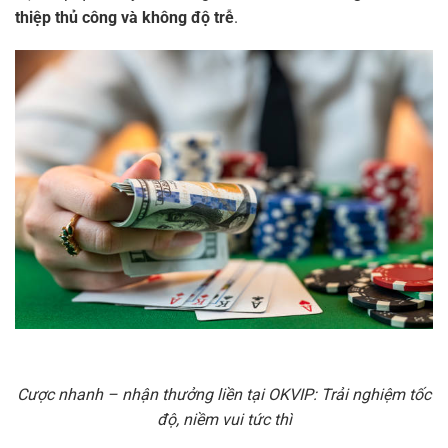
thiệp thủ công và không độ trễ
.
Cược nhanh – nhận thưởng liền tại OKVIP: Trải nghiệm tốc
độ, niềm vui tức thì