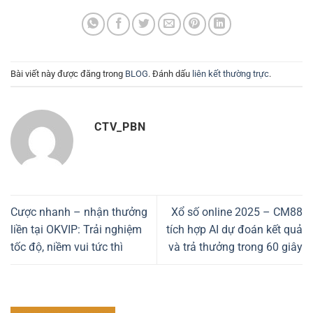
Bài viết này được đăng trong
BLOG
. Đánh dấu
liên kết thường trực
.
CTV_PBN
Cược nhanh – nhận thưởng
Xổ số online 2025 – CM88
liền tại OKVIP: Trải nghiệm
tích hợp AI dự đoán kết quả
tốc độ, niềm vui tức thì
và trả thưởng trong 60 giây