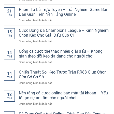
Đá
Hướng
Người
Kèo
–
Trải
Mới
Thể
Phỏm Tá Lả Trực Tuyến – Trải Nghiệm Game Bài
Cách
Nghiệm
21
Thao
Đọc
Dân Gian Trên Nền Tảng Online
Online
Th5
Online
Và
Linh
ở
Chức năng bình luận bị tắt
Hôm
Phân
Hoạt
Phỏm
Nay
Tích
Tá
Cược Bóng Đá Champions League – Kinh Nghiệm
–
Hiệu
15
Lả
Cập
Chọn Kèo Cho Giải Đấu Cúp C1
Quả
Th5
Trực
Nhật
Khi
ở
Chức năng bình luận bị tắt
Tuyến
Nhanh
Cá
Cược
–
Cho
Cược
Bóng
Cổng cá cược thể thao nhiều giải đấu – Không
Trải
Người
14
Online
Đá
Nghiệm
gian theo dõi kèo đa dạng cho người chơi
Chơi
Th5
Champions
Game
Hiện
ở
Chức năng bình luận bị tắt
League
Bài
Đại
Cổng
–
Dân
cá
Chiến Thuật Soi Kèo Trước Trận RR88 Giúp Chọn
Kinh
Gian
14
cược
Nghiệm
Cửa Có Cơ Sở
Trên
Th5
thể
Chọn
Nền
ở
Chức năng bình luận bị tắt
thao
Kèo
Tảng
Chiến
nhiều
Cho
Online
Thuật
Nền tảng cá cược online bảo mật tài khoản – Yếu
giải
Giải
13
Soi
đấu
tố tạo sự an tâm cho người chơi
Đấu
Th5
Kèo
–
Cúp
ở
Chức năng bình luận bị tắt
Trước
Không
C1
Nền
Trận
gian
tảng
Cá Cược Quần Vợt Online: Cách Đọc Kèo Tennis
RR88
theo