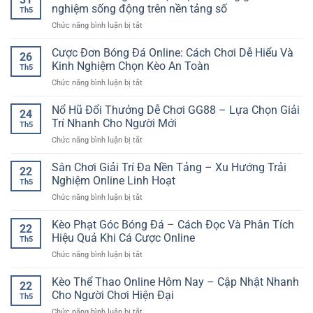
Giải
nghiệm sống động trên nền tảng số
Th5
Trí
ở
Chức năng bình luận bị tắt
Online
Casino
SP8BET
online
Cược Đơn Bóng Đá Online: Cách Chơi Dễ Hiểu Và
–
26
giải
Lựa
Kinh Nghiệm Chọn Kèo An Toàn
Th5
trí
Chọn
ở
Chức năng bình luận bị tắt
hiện
Linh
Cược
đại
Hoạt
Đơn
Nổ Hũ Đổi Thưởng Dễ Chơi GG88 – Lựa Chọn Giải
–
Cho
24
Bóng
Không
Trí Nhanh Cho Người Mới
Nhu
Th5
Đá
gian
Cầu
ở
Chức năng bình luận bị tắt
Online:
trải
Giải
Nổ
Cách
nghiệm
Trí
Hũ
Sân Chơi Giải Trí Đa Nền Tảng – Xu Hướng Trải
Chơi
sống
22
Số
Đổi
Dễ
Nghiệm Online Linh Hoạt
động
Th5
Thưởng
Hiểu
trên
ở
Chức năng bình luận bị tắt
Dễ
Và
nền
Sân
Chơi
Kinh
tảng
Chơi
Kèo Phạt Góc Bóng Đá – Cách Đọc Và Phân Tích
GG88
Nghiệm
22
số
Giải
–
Hiệu Quả Khi Cá Cược Online
Chọn
Th5
Trí
Lựa
Kèo
ở
Chức năng bình luận bị tắt
Đa
Chọn
An
Kèo
Nền
Giải
Toàn
Phạt
Kèo Thể Thao Online Hôm Nay – Cập Nhật Nhanh
Tảng
Trí
22
Góc
–
Cho Người Chơi Hiện Đại
Nhanh
Th5
Bóng
Xu
Cho
ở
Chức năng bình luận bị tắt