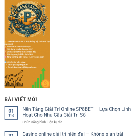
BÀI VIẾT MỚI
Nền Tảng Giải Trí Online SP8BET – Lựa Chọn Linh
01
Hoạt Cho Nhu Cầu Giải Trí Số
Th6
ở
Chức năng bình luận bị tắt
Nền
Tảng
Casino online giải trí hiện đại – Không gian trải
31