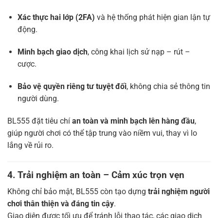
Xác thực hai lớp (2FA)
và hệ thống phát hiện gian lận tự
động.
Minh bạch giao dịch
, công khai lịch sử nạp – rút –
cược.
Bảo vệ quyền riêng tư tuyệt đối
, không chia sẻ thông tin
người dùng.
BL555 đặt tiêu chí
an toàn và minh bạch lên hàng đầu
,
giúp người chơi có thể tập trung vào niềm vui, thay vì lo
lắng về rủi ro.
4. Trải nghiệm an toàn – Cảm xúc trọn vẹn
Không chỉ bảo mật, BL555 còn tạo dựng
trải nghiệm người
chơi thân thiện và đáng tin cậy
.
Giao diện được tối ưu để tránh lỗi thao tác, các giao dịch