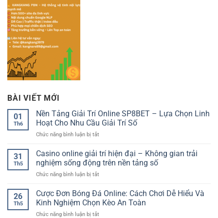
BÀI VIẾT MỚI
Nền Tảng Giải Trí Online SP8BET – Lựa Chọn Linh
01
Hoạt Cho Nhu Cầu Giải Trí Số
Th6
ở
Chức năng bình luận bị tắt
Nền
Tảng
Casino online giải trí hiện đại – Không gian trải
31
Giải
nghiệm sống động trên nền tảng số
Th5
Trí
ở
Chức năng bình luận bị tắt
Online
Casino
SP8BET
online
Cược Đơn Bóng Đá Online: Cách Chơi Dễ Hiểu Và
–
26
giải
Lựa
Kinh Nghiệm Chọn Kèo An Toàn
Th5
trí
Chọn
ở
Chức năng bình luận bị tắt
hiện
Linh