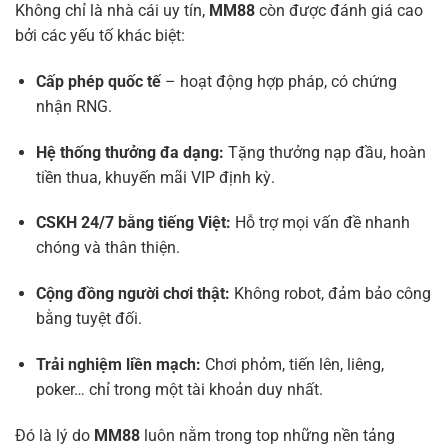
Không chỉ là nhà cái uy tín,
MM88
còn được đánh giá cao
bởi các yếu tố khác biệt:
Cấp phép quốc tế
– hoạt động hợp pháp, có chứng
nhận RNG.
Hệ thống thưởng đa dạng:
Tặng thưởng nạp đầu, hoàn
tiền thua, khuyến mãi VIP định kỳ.
CSKH 24/7 bằng tiếng Việt:
Hỗ trợ mọi vấn đề nhanh
chóng và thân thiện.
Cộng đồng người chơi thật:
Không robot, đảm bảo công
bằng tuyệt đối.
Trải nghiệm liền mạch:
Chơi phỏm, tiến lên, liêng,
poker… chỉ trong một tài khoản duy nhất.
Đó là lý do
MM88
luôn nằm trong top những nền tảng