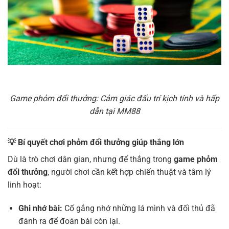
Game phỏm đổi thưởng: Cảm giác đấu trí kịch tính và hấp
dẫn tại MM88
💡 Bí quyết chơi phỏm đổi thưởng giúp thắng lớn
Dù là trò chơi dân gian, nhưng để thắng trong
game phỏm
đổi thưởng
, người chơi cần kết hợp chiến thuật và tâm lý
linh hoạt:
Ghi nhớ bài:
Cố gắng nhớ những lá mình và đối thủ đã
đánh ra để đoán bài còn lại.