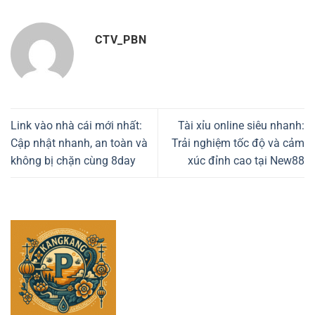
CTV_PBN
Link vào nhà cái mới nhất:
Tài xỉu online siêu nhanh:
Cập nhật nhanh, an toàn và
Trải nghiệm tốc độ và cảm
không bị chặn cùng 8day
xúc đỉnh cao tại New88