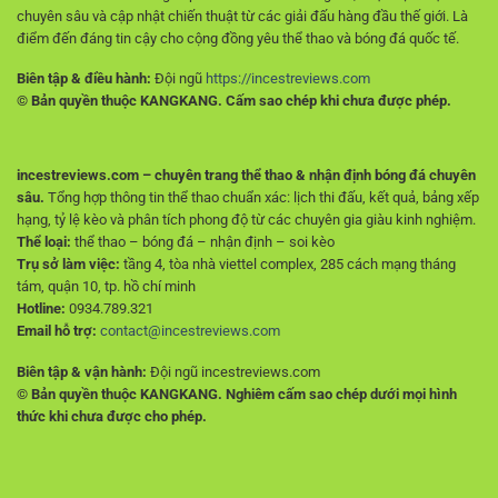
chuyên sâu và cập nhật chiến thuật từ các giải đấu hàng đầu thế giới. Là
điểm đến đáng tin cậy cho cộng đồng yêu thể thao và bóng đá quốc tế.
Biên tập & điều hành:
Đội ngũ
https://incestreviews.com
© Bản quyền thuộc KANGKANG. Cấm sao chép khi chưa được phép.
incestreviews.com – chuyên trang thể thao & nhận định bóng đá chuyên
sâu.
Tổng hợp thông tin thể thao chuẩn xác: lịch thi đấu, kết quả, bảng xếp
hạng, tỷ lệ kèo và phân tích phong độ từ các chuyên gia giàu kinh nghiệm.
Thể loại:
thể thao – bóng đá – nhận định – soi kèo
Trụ sở làm việc:
tầng 4, tòa nhà viettel complex, 285 cách mạng tháng
tám, quận 10, tp. hồ chí minh
Hotline:
0934.789.321
Email hỗ trợ:
contact@incestreviews.com
Biên tập & vận hành:
Đội ngũ incestreviews.com
© Bản quyền thuộc KANGKANG. Nghiêm cấm sao chép dưới mọi hình
thức khi chưa được cho phép.