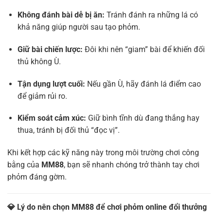
Không đánh bài dễ bị ăn:
Tránh đánh ra những lá có
khả năng giúp người sau tạo phỏm.
Giữ bài chiến lược:
Đôi khi nên “giam” bài để khiến đối
thủ không Ù.
Tận dụng lượt cuối:
Nếu gần Ù, hãy đánh lá điểm cao
để giảm rủi ro.
Kiểm soát cảm xúc:
Giữ bình tĩnh dù đang thắng hay
thua, tránh bị đối thủ “đọc vị”.
Khi kết hợp các kỹ năng này trong môi trường chơi công
bằng của
MM88
, bạn sẽ nhanh chóng trở thành tay chơi
phỏm đáng gờm.
💎 Lý do nên chọn MM88 để chơi phỏm online đổi thưởng