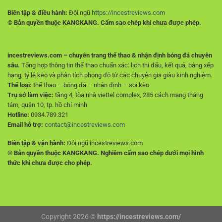
Biên tập & điều hành:
Đội ngũ
https://incestreviews.com
© Bản quyền thuộc KANGKANG. Cấm sao chép khi chưa được phép.
incestreviews.com – chuyên trang thể thao & nhận định bóng đá chuyên
sâu.
Tổng hợp thông tin thể thao chuẩn xác: lịch thi đấu, kết quả, bảng xếp
hạng, tỷ lệ kèo và phân tích phong độ từ các chuyên gia giàu kinh nghiệm.
Thể loại:
thể thao – bóng đá – nhận định – soi kèo
Trụ sở làm việc:
tầng 4, tòa nhà viettel complex, 285 cách mạng tháng
tám, quận 10, tp. hồ chí minh
Hotline:
0934.789.321
Email hỗ trợ:
contact@incestreviews.com
Biên tập & vận hành:
Đội ngũ incestreviews.com
© Bản quyền thuộc KANGKANG. Nghiêm cấm sao chép dưới mọi hình
thức khi chưa được cho phép.
Copyright 2026 ©
https://incestreviews.com/