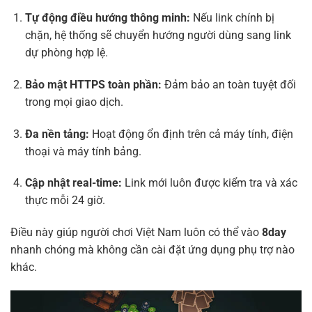
Tự động điều hướng thông minh:
Nếu link chính bị
chặn, hệ thống sẽ chuyển hướng người dùng sang link
dự phòng hợp lệ.
Bảo mật HTTPS toàn phần:
Đảm bảo an toàn tuyệt đối
trong mọi giao dịch.
Đa nền tảng:
Hoạt động ổn định trên cả máy tính, điện
thoại và máy tính bảng.
Cập nhật real-time:
Link mới luôn được kiểm tra và xác
thực mỗi 24 giờ.
Điều này giúp người chơi Việt Nam luôn có thể vào
8day
nhanh chóng mà không cần cài đặt ứng dụng phụ trợ nào
khác.