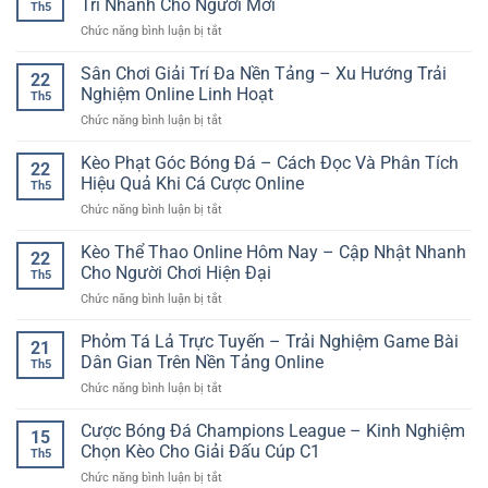
Trí Nhanh Cho Người Mới
Nhu
Th5
Đá
gian
Cầu
ở
Chức năng bình luận bị tắt
Online:
trải
Giải
Nổ
Cách
nghiệm
Trí
Hũ
Sân Chơi Giải Trí Đa Nền Tảng – Xu Hướng Trải
Chơi
sống
22
Số
Đổi
Dễ
Nghiệm Online Linh Hoạt
động
Th5
Thưởng
Hiểu
trên
ở
Chức năng bình luận bị tắt
Dễ
Và
nền
Sân
Chơi
Kinh
tảng
Chơi
Kèo Phạt Góc Bóng Đá – Cách Đọc Và Phân Tích
GG88
Nghiệm
22
số
Giải
–
Hiệu Quả Khi Cá Cược Online
Chọn
Th5
Trí
Lựa
Kèo
ở
Chức năng bình luận bị tắt
Đa
Chọn
An
Kèo
Nền
Giải
Toàn
Phạt
Kèo Thể Thao Online Hôm Nay – Cập Nhật Nhanh
Tảng
Trí
22
Góc
–
Cho Người Chơi Hiện Đại
Nhanh
Th5
Bóng
Xu
Cho
ở
Chức năng bình luận bị tắt
Đá
Hướng
Người
Kèo
–
Trải
Mới
Thể
Phỏm Tá Lả Trực Tuyến – Trải Nghiệm Game Bài
Cách
Nghiệm
21
Thao
Đọc
Dân Gian Trên Nền Tảng Online
Online
Th5
Online
Và
Linh
ở
Chức năng bình luận bị tắt
Hôm
Phân
Hoạt
Phỏm
Nay
Tích
Tá
Cược Bóng Đá Champions League – Kinh Nghiệm
–
Hiệu
15
Lả
Cập
Chọn Kèo Cho Giải Đấu Cúp C1
Quả
Th5
Trực
Nhật
Khi
ở
Chức năng bình luận bị tắt
Tuyến
Nhanh
Cá