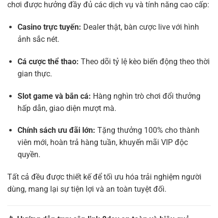
chơi được hưởng đầy đủ các dịch vụ và tính năng cao cấp:
Casino trực tuyến:
Dealer thật, bàn cược live với hình
ảnh sắc nét.
Cá cược thể thao:
Theo dõi tỷ lệ kèo biến động theo thời
gian thực.
Slot game và bắn cá:
Hàng nghìn trò chơi đổi thưởng
hấp dẫn, giao diện mượt mà.
Chính sách ưu đãi lớn:
Tặng thưởng 100% cho thành
viên mới, hoàn trả hàng tuần, khuyến mãi VIP độc
quyền.
Tất cả đều được thiết kế để tối ưu hóa trải nghiệm người
dùng, mang lại sự tiện lợi và an toàn tuyệt đối.