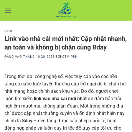
Bỏ
qua
nội
dung
BLOG
Link vào nhà cái mới nhất: Cập nhật nhanh,
an toàn và không bị chặn cùng 8day
ĐĂNG VÀO
THÁNG 10 20, 2025
BỞI
CTV_PBN
Trong thời đại công nghệ số, việc truy cập vào các nền
tảng cá cược trực tuyến thường gặp trở ngại do bị chặn bởi
nhà mạng hoặc chính sách khu vực. Do đó, người chơi
luôn tìm kiếm
link vào nhà cái mới nhất
để đảm bảo trải
nghiệm mượt mà, không gián đoạn. Một trong những địa
chỉ được cập nhật thường xuyên và ổn định nhất hiện nay
chính là
8day
– nền tảng được cấp phép quốc tế, hoạt
động hợp pháp và luôn duy trì tốc độ truy cập tối ưu cho