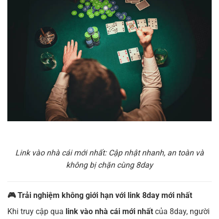
Link vào nhà cái mới nhất: Cập nhật nhanh, an toàn và
không bị chặn cùng 8day
🎮 Trải nghiệm không giới hạn với link 8day mới nhất
Khi truy cập qua
link vào nhà cái mới nhất
của 8day, người