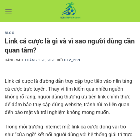
Bỏ
qua
nội
dung
BLOG
Link cá cược là gì và vì sao người dùng cần
quan tâm?
ĐĂNG VÀO
THÁNG 1 28, 2026
BỞI
CTV_PBN
Link cá cược là đường dẫn truy cập trực tiếp vào nền tảng
cá cược trực tuyến. Thay vì tìm kiếm qua nhiều nguồn
không rõ ràng, người dùng thường ưu tiên link chính thức
để đảm bảo truy cập đúng website, tránh rủi ro liên quan
đến bảo mật và trải nghiệm không mong muốn.
Trong môi trường internet mở, link cá cược đóng vai trò
như “cửa ngõ” kết nối người dùng với hệ thống giải trí trực