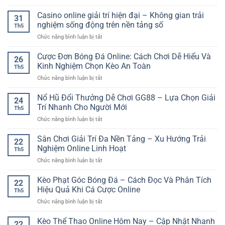
Nền
Tảng
Casino online giải trí hiện đại – Không gian trải
31
Giải
nghiệm sống động trên nền tảng số
Th5
Trí
ở
Chức năng bình luận bị tắt
Online
Casino
SP8BET
online
Cược Đơn Bóng Đá Online: Cách Chơi Dễ Hiểu Và
–
26
giải
Lựa
Kinh Nghiệm Chọn Kèo An Toàn
Th5
trí
Chọn
ở
Chức năng bình luận bị tắt
hiện
Linh
Cược
đại
Hoạt
Đơn
Nổ Hũ Đổi Thưởng Dễ Chơi GG88 – Lựa Chọn Giải
–
Cho
24
Bóng
Không
Trí Nhanh Cho Người Mới
Nhu
Th5
Đá
gian
Cầu
ở
Chức năng bình luận bị tắt
Online:
trải
Giải
Nổ
Cách
nghiệm
Trí
Hũ
Sân Chơi Giải Trí Đa Nền Tảng – Xu Hướng Trải
Chơi
sống
22
Số
Đổi
Dễ
Nghiệm Online Linh Hoạt
động
Th5
Thưởng
Hiểu
trên
ở
Chức năng bình luận bị tắt
Dễ
Và
nền
Sân
Chơi
Kinh
tảng
Chơi
Kèo Phạt Góc Bóng Đá – Cách Đọc Và Phân Tích
GG88
Nghiệm
22
số
Giải
–
Hiệu Quả Khi Cá Cược Online
Chọn
Th5
Trí
Lựa
Kèo
ở
Chức năng bình luận bị tắt
Đa
Chọn
An
Kèo
Nền
Giải
Toàn
Phạt
Kèo Thể Thao Online Hôm Nay – Cập Nhật Nhanh
Tảng
Trí
22