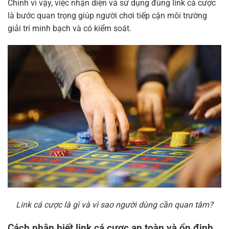
Chính vì vậy, việc nhận diện và sử dụng đúng link cá cược
là bước quan trọng giúp người chơi tiếp cận môi trường
giải trí minh bạch và có kiểm soát.
Link cá cược là gì và vì sao người dùng cần quan tâm?
Cách nhận biết link cá cược an toàn và ổn định