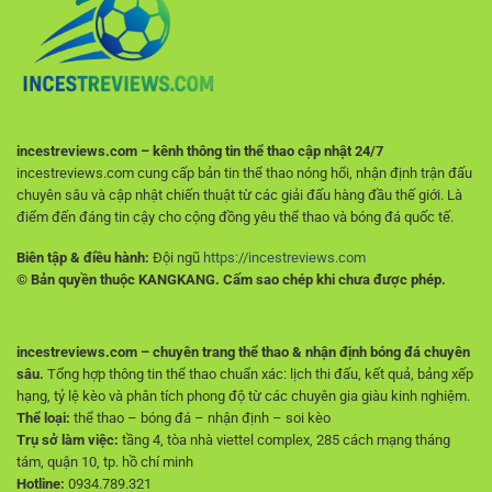
Người
Tích
Mới
Trận
Đấu
Ý
incestreviews.com – kênh thông tin thể thao cập nhật 24/7
incestreviews.com cung cấp bản tin thể thao nóng hổi, nhận định trận đấu
chuyên sâu và cập nhật chiến thuật từ các giải đấu hàng đầu thế giới. Là
điểm đến đáng tin cậy cho cộng đồng yêu thể thao và bóng đá quốc tế.
Biên tập & điều hành:
Đội ngũ
https://incestreviews.com
© Bản quyền thuộc KANGKANG. Cấm sao chép khi chưa được phép.
incestreviews.com – chuyên trang thể thao & nhận định bóng đá chuyên
sâu.
Tổng hợp thông tin thể thao chuẩn xác: lịch thi đấu, kết quả, bảng xếp
hạng, tỷ lệ kèo và phân tích phong độ từ các chuyên gia giàu kinh nghiệm.
Thể loại:
thể thao – bóng đá – nhận định – soi kèo
Trụ sở làm việc:
tầng 4, tòa nhà viettel complex, 285 cách mạng tháng
tám, quận 10, tp. hồ chí minh
Hotline:
0934.789.321