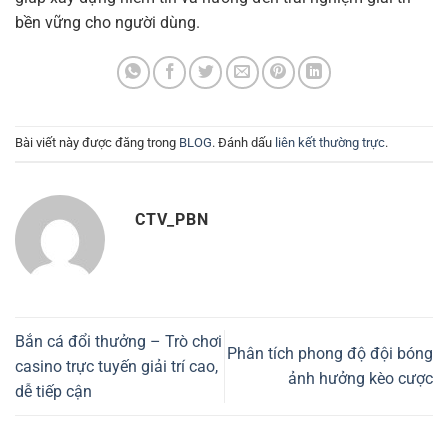
bền vững cho người dùng.
Bài viết này được đăng trong
BLOG
. Đánh dấu
liên kết thường trực
.
CTV_PBN
Bắn cá đổi thưởng – Trò chơi
Phân tích phong độ đội bóng
casino trực tuyến giải trí cao,
ảnh hưởng kèo cược
dễ tiếp cận