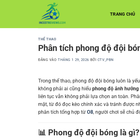
Bỏ
qua
TRANG CHỦ
nội
dung
THỂ THAO
Phân tích phong độ đội b
ĐĂNG VÀO
THÁNG 1 29, 2026
BỞI
CTV_PBN
Trong thể thao, phong độ đội bóng luôn là yếu
không phải ai cũng hiểu
phong độ ảnh hưởng 
liên tục vẫn không phải lựa chọn an toàn. Ph
mặt, từ đó đọc kèo chính xác và tránh được nh
phân tích tổng hợp từ
O8
, người chơi sẽ chủ 
📊 Phong độ đội bóng là gì?