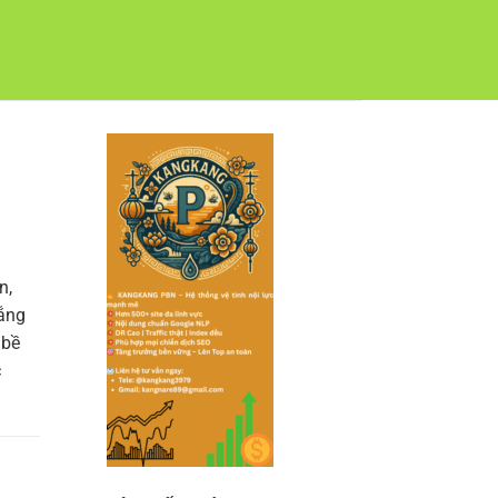
n,
hắng
 bề
c