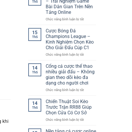
– Trải Nghiệm Game
Th5
Tích
Online
Bài Dân Gian Trên Nền
Hiệu
Hôm
Tảng Online
Quả
Nay
Khi
–
ở
Chức năng bình luận bị tắt
Cá
Cập
Phỏm
Cược
Nhật
Tá
Cược Bóng Đá
15
Online
Nhanh
Lả
Champions League –
Th5
Cho
Trực
Kinh Nghiệm Chọn Kèo
Người
Tuyến
Cho Giải Đấu Cúp C1
Chơi
–
Hiện
Trải
ở
Chức năng bình luận bị tắt
Đại
Nghiệm
Cược
Game
Bóng
Cổng cá cược thể thao
14
Bài
Đá
nhiều giải đấu – Không
Th5
Dân
Champions
gian theo dõi kèo đa
Gian
League
dạng cho người chơi
Trên
–
Nền
Kinh
ở
Chức năng bình luận bị tắt
Tảng
Nghiệm
Cổng
Online
Chọn
cá
Chiến Thuật Soi Kèo
14
Kèo
cược
Trước Trận RR88 Giúp
Th5
Cho
thể
Chọn Cửa Có Cơ Sở
Giải
thao
Đấu
ở
Chức năng bình luận bị tắt
nhiều
g khi
Cúp
Chiến
giải
C1
Thuật
đấu
Nền tảng cá cược online