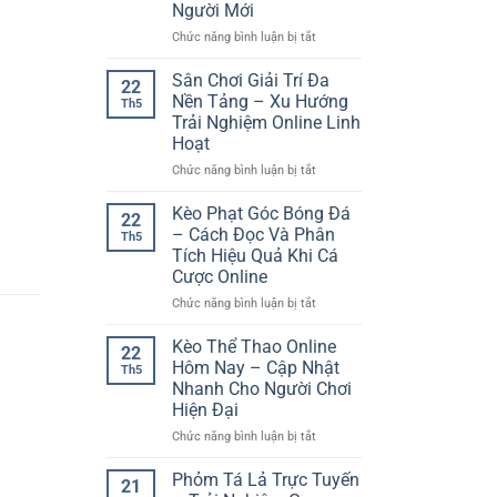
Người Mới
động
Cách
trên
Chơi
ở
Chức năng bình luận bị tắt
nền
Dễ
Nổ
tảng
Hiểu
Hũ
Sân Chơi Giải Trí Đa
22
số
Và
Đổi
Nền Tảng – Xu Hướng
Th5
Kinh
Thưởng
Trải Nghiệm Online Linh
Nghiệm
Dễ
Hoạt
Chọn
Chơi
Kèo
GG88
ở
Chức năng bình luận bị tắt
An
–
Sân
Toàn
Lựa
Chơi
Kèo Phạt Góc Bóng Đá
22
Chọn
Giải
– Cách Đọc Và Phân
Th5
Giải
Trí
Tích Hiệu Quả Khi Cá
Trí
Đa
Cược Online
Nhanh
Nền
Cho
Tảng
ở
Chức năng bình luận bị tắt
Người
–
Kèo
Mới
Xu
Phạt
Kèo Thể Thao Online
22
Hướng
Góc
Hôm Nay – Cập Nhật
Th5
Trải
Bóng
Nhanh Cho Người Chơi
Nghiệm
Đá
Hiện Đại
Online
–
Linh
Cách
ở
Chức năng bình luận bị tắt
Hoạt
Đọc
Kèo
Và
Thể
Phỏm Tá Lả Trực Tuyến
21
Phân
Thao