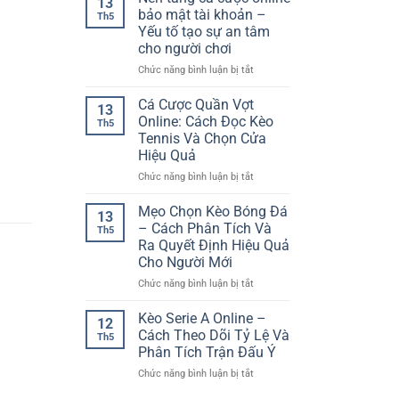
13
Soi
–
bảo mật tài khoản –
Th5
Kèo
Không
Yếu tố tạo sự an tâm
Trước
gian
cho người chơi
Trận
theo
RR88
dõi
ở
Chức năng bình luận bị tắt
Giúp
kèo
Nền
Chọn
đa
tảng
Cá Cược Quần Vợt
13
Cửa
dạng
cá
Online: Cách Đọc Kèo
Th5
Có
cho
cược
Tennis Và Chọn Cửa
Cơ
người
online
Hiệu Quả
Sở
chơi
bảo
mật
ở
Chức năng bình luận bị tắt
tài
Cá
khoản
Cược
Mẹo Chọn Kèo Bóng Đá
13
–
Quần
– Cách Phân Tích Và
Th5
Yếu
Vợt
Ra Quyết Định Hiệu Quả
tố
Online:
Cho Người Mới
tạo
Cách
sự
Đọc
ở
Chức năng bình luận bị tắt
an
Kèo
Mẹo
tâm
Tennis
Chọn
Kèo Serie A Online –
12
cho
Và
Kèo
Cách Theo Dõi Tỷ Lệ Và
Th5
người
Chọn
Bóng
Phân Tích Trận Đấu Ý
chơi
Cửa
Đá
Hiệu
ở
Chức năng bình luận bị tắt
–
Quả
Kèo
Cách