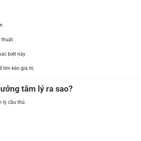
ơn
 thuật
ác biệt này
 tìm kèo giá trị.
hưởng tâm lý ra sao?
 lý cầu thủ: