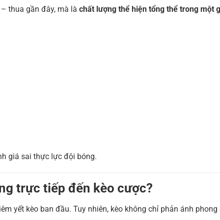
 – thua gần đây, mà là
chất lượng thể hiện tổng thể trong một g
h giá sai thực lực đội bóng.
ng trực tiếp đến kèo cược?
iêm yết kèo ban đầu. Tuy nhiên, kèo không chỉ phản ánh phong