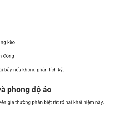
ắng kèo
ám đông
ái bẫy nếu không phân tích kỹ.
và phong độ ảo
n gia thường phân biệt rất rõ hai khái niệm này.